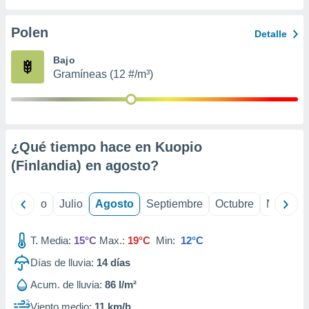
 seleccionar
o.
Polen
Detalle
calización
precisa e
Bajo
ión mediante
Gramíneas (12 #/m³)
, publicidad
dos,
 publicidad
,
¿Qué tiempo hace en Kuopio
ón de
(Finlandia) en
agosto
?
 desarrollo
s.
tros 1199
yo
Junio
Julio
Agosto
Septiembre
Octubre
Noviemb
ios
T. Media:
15°C
Max.:
19°C
Min:
12°C
Días de lluvia:
14
días
Acum. de lluvia:
86 l/m²
Viento medio:
11 km/h