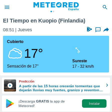
El Tiempo en Kuopio (Finlandia)
privacidad
08:51
Jueves
...
o de
tiempo.com)
borado por
Cubierto
es para
17°
ue la
 que se
e calidad.
Sureste
eder a este
Sensación de 17°
17
32 km/h
ediante las
opciones:
Predicción
ookies y
A partir de las 15 horas crecerán tormentas que
e forma
dejarán lluvias muy fuertes, granizo y reventones
en el este peninsular
d digital
¡Descarga
GRATIS
la app de
Instalar
ada, basada
Meteored!
mación