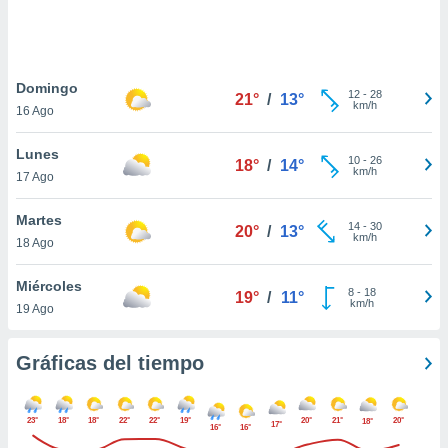
 botón
.
nto,
Domingo
12
-
28
21°
/
13°
km/h
16 Ago
cios
kies,
Lunes
ores únicos
10
-
26
18°
/
14°
km/h
17 Ago
as similares
nar,
rocesar
Martes
14
-
30
20°
/
13°
onales como
km/h
18 Ago
 este sitio
recciones IP
Miércoles
ficadores de
8
-
18
19°
/
11°
km/h
19 Ago
 posible
s
 traten tus
Gráficas del tiempo
nales en
 interés
go a lo que
23°
18°
18°
22°
22°
19°
20°
21°
20°
18°
nerte. Para
17°
16°
16°
retirar su