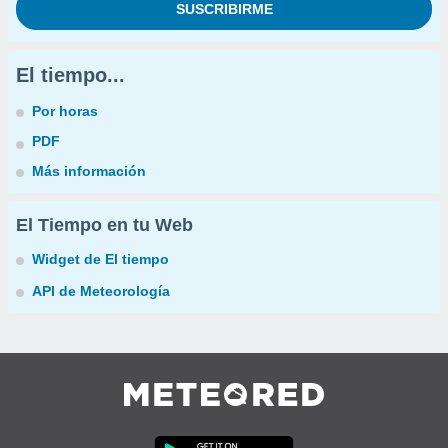
El tiempo...
Por horas
PDF
Más información
El Tiempo en tu Web
Widget de El tiempo
API de Meteorología