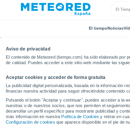
El tiempo
Noticias
Ví
Aviso de privacidad
El contenido de Meteored (tiempo.com) ha sido elaborado por pr
de calidad. Puedes acceder a este sitio web mediante las sigui
Aceptar cookies y acceder de forma gratuita
Inicio
Rusia
Óblast de Bélgorod
Korocha
La publicidad digital personalizada, basada en la información r
financiar nuestra actividad para seguir ofreciéndote contenido c
El Tiempo en Korocha
Pulsando el botón "Aceptar y continuar", puedes acceder a la w
nuestras o de nuestros socios, que nos permiten el seguimiento
14:42
Viernes
desarrollar un perfil específico para mostrarte publicidad y co
más información en nuestra
Política de Cookies
y retirar en cu
Configuración de cookies
que aparece disponible en el pie de n
Soleado