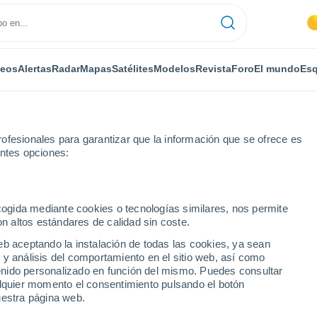
deos
Alertas
Radar
Mapas
Satélites
Modelos
Revista
Foro
El mundo
Esq
ofesionales para garantizar que la información que se ofrece es
entes opciones:
ecogida mediante cookies o tecnologías similares, nos permite
on altos estándares de calidad sin coste.
eb aceptando la instalación de todas las cookies, ya sean
 y análisis del comportamiento en el sitio web, así como
...
ntenido personalizado en función del mismo. Puedes consultar
alquier momento el consentimiento pulsando el botón
Por horas
uestra página web.
Calor Húmedo Sofocante en las
próximas horas