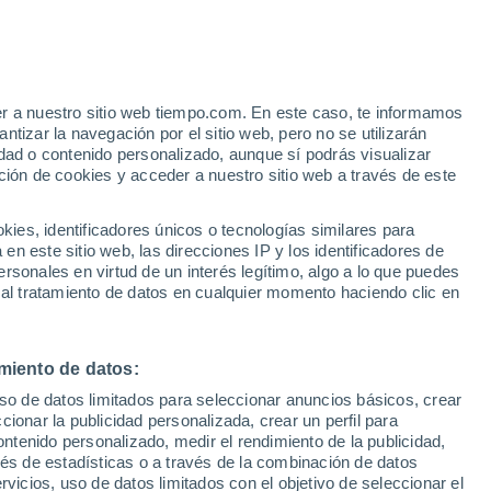
er a nuestro sitio web tiempo.com. En este caso, te informamos
/h
tizar la navegación por el sitio web, pero no se utilizarán
dad o contenido personalizado, aunque sí podrás visualizar
ción de cookies y acceder a nuestro sitio web a través de este
es, identificadores únicos o tecnologías similares para
n este sitio web, las direcciones IP y los identificadores de
rsonales en virtud de un interés legítimo, algo a lo que puedes
e nubosidad
Radar de lluvia
Satélites
Modelos
 al tratamiento de datos en cualquier momento haciendo clic en
miento de datos:
Lunes
Martes
Miércoles
Jueves
uso de datos limitados para seleccionar anuncios básicos, crear
10 Ago
11 Ago
12 Ago
13 Ago
ccionar la publicidad personalizada, crear un perfil para
ontenido personalizado, medir el rendimiento de la publicidad,
vés de estadísticas o a través de la combinación de datos
rvicios, uso de datos limitados con el objetivo de seleccionar el