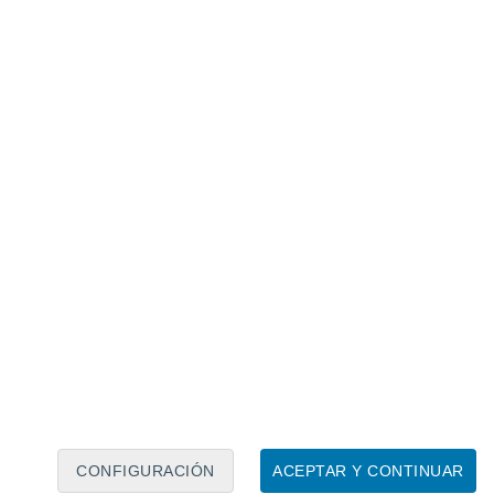
Calendario lunar
Lun
Mar
Mié
Jue
Vie
Sáb
Dom
7
8
9
10
11
12
13
14
15
16
17
18
19
20
CONFIGURACIÓN
ACEPTAR Y CONTINUAR