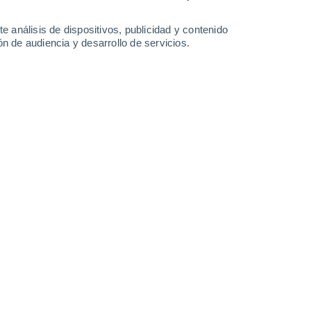
28°
/
17°
28°
/
17°
26°
/
16°
23°
/
13°
e análisis de dispositivos, publicidad y contenido
n de audiencia y desarrollo de servicios.
-
28
km/h
9
-
21
km/h
19
-
36
km/h
23
-
48
km/h
to
Sur
5 Medio
13
-
26 km/h
FPS:
6-10
Suroeste
3 Medio
13
-
25 km/h
FPS:
6-10
Suroeste
2 Bajo
11
-
25 km/h
FPS:
no
Suroeste
1 Bajo
7
-
20 km/h
FPS:
no