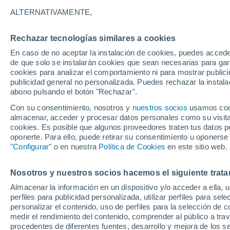
33°
ALTERNATIVAMENTE,
Rechazar tecnologías similares a cookies
Sur
En caso de no aceptar la instalación de cookies, puedes acced
Sensación de 33°
13
-
26 km
de que solo se instalarán cookies que sean necesarias para garan
cookies para analizar el comportamiento ni para mostrar publici
publicidad general no personalizada. Puedes rechazar la instala
abono pulsando el botón "Rechazar".
Tormentas fuertes
Esta tarde las tormentas dejarán fenómenos
Con su consentimiento, nosotros y
nuestros socios
usamos cooki
adversos en 6 comunidades
almacenar, acceder y procesar datos personales como su visita e
cookies. Es posible que algunos proveedores traten tus datos pe
El Tiempo 1 - 7 días
Por horas
Actualidad
Mapa d
oponerte. Para ello, puede retirar su consentimiento u oponerse
"Configurar"
o en nuestra
Política de Cookies
en este sitio web.
Nosotros y nuestros socios hacemos el siguiente trata
Mañana
Domingo
Hoy
Almacenar la información en un dispositivo y/o acceder a ella, 
8 Ago
9 Ago
7 Ago
perfiles para publicidad personalizada, utilizar perfiles para sele
personalizar el contenido, uso de perfiles para la selección de c
medir el rendimiento del contenido, comprender al público a tra
procedentes de diferentes fuentes, desarrollo y mejora de los se
70%