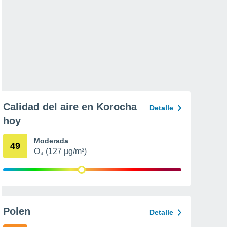
Calidad del aire en Korocha
Detalle
hoy
Moderada
49
O₃ (127 µg/m³)
Polen
Detalle