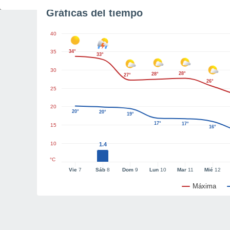
Gráficas del tiempo
40
35
34°
33°
30
28°
28°
27°
26°
25
20
20°
20°
19°
17°
17°
15
16°
10
1.4
°C
Vie
7
Sáb
8
Dom
9
Lun
10
Mar
11
Mié
12
Máxima