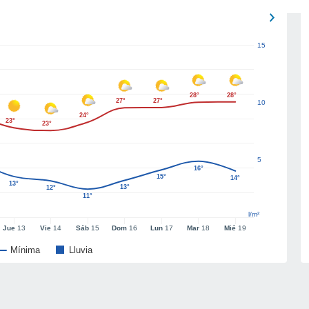
15
28°
28°
27°
27°
10
24°
23°
23°
5
16°
15°
14°
13°
13°
12°
11°
l/m²
Jue
13
Vie
14
Sáb
15
Dom
16
Lun
17
Mar
18
Mié
19
Mínima
Lluvia