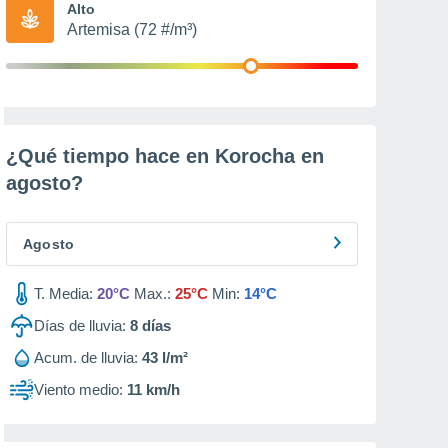
Alto
Artemisa (72 #/m³)
¿Qué tiempo hace en Korocha en
agosto
?
Agosto
T. Media:
20°C
Max.:
25°C
Min:
14°C
Días de lluvia:
8
días
Acum. de lluvia:
43 l/m²
Viento medio:
11 km/h