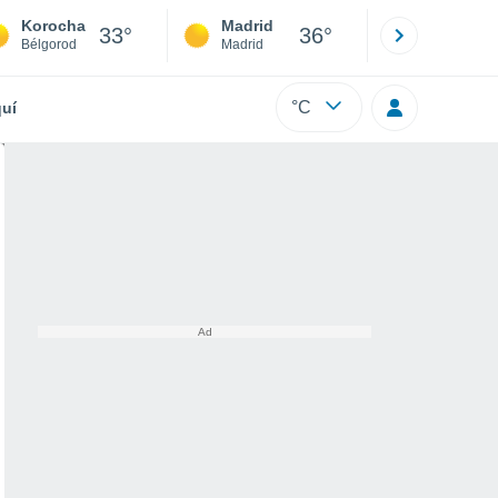
Korocha
Madrid
Barcelona
33°
36°
Bélgorod
Madrid
Barcelona
°C
uí