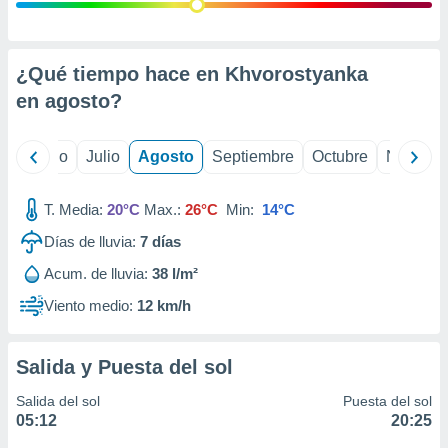
 seleccionar
o.
calización
precisa e
¿Qué tiempo hace en Khvorostyanka
ión mediante
en
agosto
?
, publicidad
yo
Junio
Julio
Agosto
Septiembre
Octubre
Noviemb
dos,
 publicidad
,
T. Media:
20°C
Max.:
26°C
Min:
14°C
ón de
Días de lluvia:
7
días
 desarrollo
s.
Acum. de lluvia:
38 l/m²
tros 1199
Viento medio:
12 km/h
ios
Salida y Puesta del sol
Salida del sol
Puesta del sol
05:12
20:25