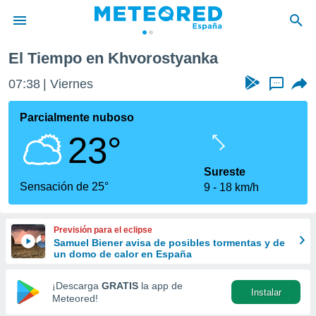
El Tiempo en Khvorostyanka
privacidad
07:38
Viernes
...
o de
tiempo.com)
borado por
Parcialmente nuboso
es para
23°
ue la
 que se
e calidad.
Sureste
eder a este
Sensación de 25°
9
18 km/h
ediante las
opciones:
Previsión para el eclipse
ookies y
Samuel Biener avisa de posibles tormentas y de
e forma
un domo de calor en España
d digital
¡Descarga
GRATIS
la app de
Instalar
ada, basada
Meteored!
mación