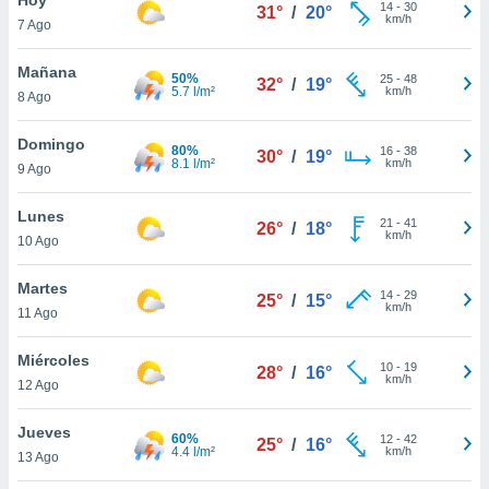
14
-
30
31°
/
20°
km/h
7 Ago
do en
 mismo.
sultar más
Mañana
50%
25
-
48
32°
/
19°
 en nuestra
5.7 l/m²
km/h
8 Ago
 Cookies
y
ualquier
Domingo
80%
16
-
38
30°
/
19°
8.1 l/m²
km/h
9 Ago
ento
 botón
ación de
Lunes
21
-
41
26°
/
18°
kies
km/h
10 Ago
 disponible
e nuestra
Martes
14
-
29
.
25°
/
15°
km/h
11 Ago
IVAMENTE,
Miércoles
10
-
19
28°
/
16°
km/h
12 Ago
as
 a cookies
Jueves
60%
12
-
42
25°
/
16°
4.4 l/m²
km/h
 no aceptar
13 Ago
ón de