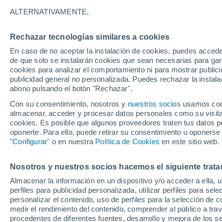
20°
ALTERNATIVAMENTE,
Rechazar tecnologías similares a cookies
Sur
En caso de no aceptar la instalación de cookies, puedes acced
Sensación de 20°
12
-
25 km
de que solo se instalarán cookies que sean necesarias para garan
cookies para analizar el comportamiento ni para mostrar publici
publicidad general no personalizada. Puedes rechazar la instala
abono pulsando el botón "Rechazar".
Llega una vaguada
Este fin de semana dejará tormentas con lluv
Con su consentimiento, nosotros y
nuestros socios
usamos cooki
fuertes y granizo en España
almacenar, acceder y procesar datos personales como su visita e
cookies. Es posible que algunos proveedores traten tus datos pe
El Tiempo 1 - 7 días
Por horas
Actualidad
Mapa d
oponerte. Para ello, puede retirar su consentimiento u oponerse
"Configurar"
o en nuestra
Política de Cookies
en este sitio web.
Nosotros y nuestros socios hacemos el siguiente trata
Mañana
Lunes
Hoy
Almacenar la información en un dispositivo y/o acceder a ella, 
9 Ago
10 Ago
8 Ago
perfiles para publicidad personalizada, utilizar perfiles para sele
personalizar el contenido, uso de perfiles para la selección de c
medir el rendimiento del contenido, comprender al público a tra
procedentes de diferentes fuentes, desarrollo y mejora de los se