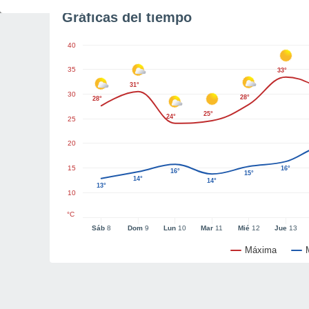
Gráficas del tiempo
40
35
33°
31°
30
28°
28°
25°
24°
25
20
15
16°
16°
15°
14°
14°
13°
10
°C
Sáb
8
Dom
9
Lun
10
Mar
11
Mié
12
Jue
13
Máxima