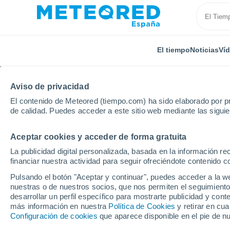
El tiempo
Noticias
Ví
Aviso de privacidad
El contenido de Meteored (tiempo.com) ha sido elaborado por pr
de calidad. Puedes acceder a este sitio web mediante las sigui
Aceptar cookies y acceder de forma gratuita
Inicio
Reino Unido
Este de Inglaterra
Kedington
La publicidad digital personalizada, basada en la información r
financiar nuestra actividad para seguir ofreciéndote contenido c
El Tiempo en Kedingto
Pulsando el botón "Aceptar y continuar", puedes acceder a la w
nuestras o de nuestros socios, que nos permiten el seguimiento
08:43
Sábado
desarrollar un perfil específico para mostrarte publicidad y co
más información en nuestra
Política de Cookies
y retirar en cu
Configuración de cookies
que aparece disponible en el pie de n
Soleado