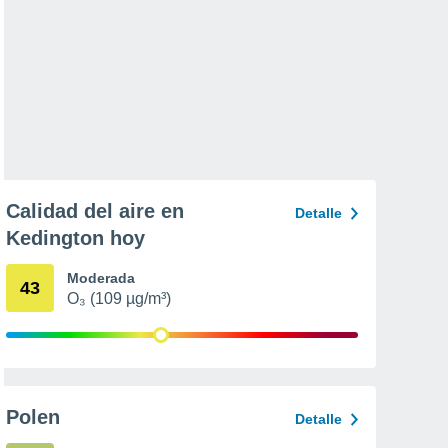
Calidad del aire en
Detalle
Kedington hoy
Moderada
43
O₃ (109 µg/m³)
Polen
Detalle