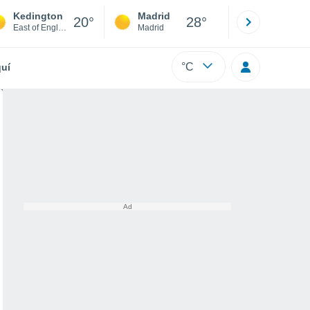
Kedington
Madrid
Barcelona
20°
28°
East of England
Madrid
Barcelona
°C
uí