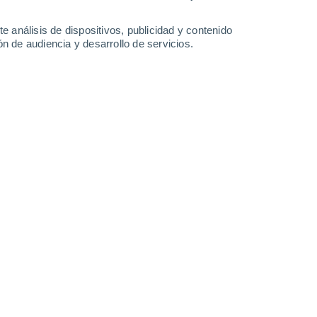
25°
/
14°
28°
/
15°
33°
/
16°
31°
/
19°
e análisis de dispositivos, publicidad y contenido
n de audiencia y desarrollo de servicios.
-
40
km/h
19
-
40
km/h
14
-
32
km/h
19
-
40
km/h
osto
Sur
2 Bajo
12
-
25 km/h
FPS:
no
Sur
3 Medio
13
-
28 km/h
FPS:
6-10
Sur
4 Medio
14
-
31 km/h
FPS:
6-10
Sur
5 Medio
15
-
33 km/h
FPS:
6-10