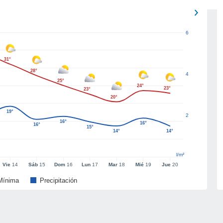
6
31°
28°
4
25°
24°
23°
23°
20°
19°
2
16°
16°
16°
15°
14°
14°
l/m²
Vie
14
Sáb
15
Dom
16
Lun
17
Mar
18
Mié
19
Jue
20
Mínima
Precipitación