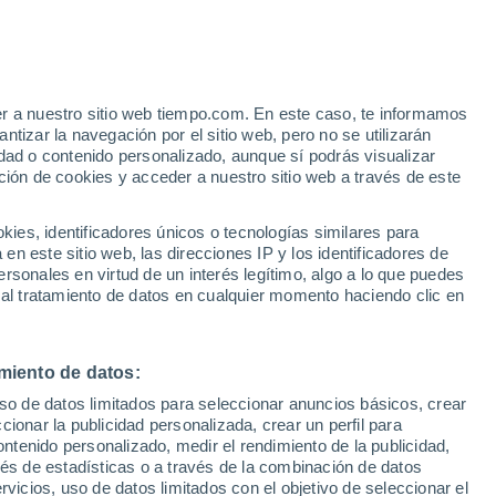
er a nuestro sitio web tiempo.com. En este caso, te informamos
/h
tizar la navegación por el sitio web, pero no se utilizarán
dad o contenido personalizado, aunque sí podrás visualizar
ción de cookies y acceder a nuestro sitio web a través de este
ias
es, identificadores únicos o tecnologías similares para
n este sitio web, las direcciones IP y los identificadores de
rsonales en virtud de un interés legítimo, algo a lo que puedes
e nubosidad
Radar de lluvia
Satélites
Modelos
 al tratamiento de datos en cualquier momento haciendo clic en
miento de datos:
Martes
Miércoles
Jueves
Viernes
uso de datos limitados para seleccionar anuncios básicos, crear
11 Ago
12 Ago
13 Ago
14 Ago
ccionar la publicidad personalizada, crear un perfil para
ontenido personalizado, medir el rendimiento de la publicidad,
vés de estadísticas o a través de la combinación de datos
rvicios, uso de datos limitados con el objetivo de seleccionar el