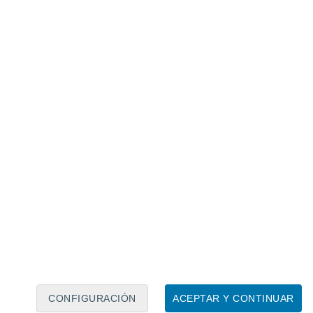
Calendario lunar
Lun
Mar
Mié
Jue
Vie
Sáb
Dom
8
9
10
11
12
13
14
15
16
17
18
19
20
21
CONFIGURACIÓN
ACEPTAR Y CONTINUAR