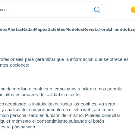
deos
Alertas
Radar
Mapas
Satélites
Modelos
Revista
Foro
El mundo
Esq
ofesionales para garantizar que la información que se ofrece es
entes opciones:
ecogida mediante cookies o tecnologías similares, nos permite
on altos estándares de calidad sin coste.
n
eb aceptando la instalación de todas las cookies, ya sean
 y análisis del comportamiento en el sitio web, así como
...
ntenido personalizado en función del mismo. Puedes consultar
alquier momento el consentimiento pulsando el botón
Por horas
uestra página web.
Intervalos nubosos en las
próximas horas