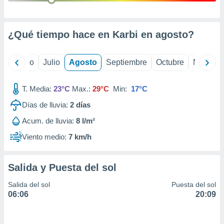
 seleccionar
o.
calización
¿Qué tiempo hace en Karbi en
agosto
?
precisa e
ión mediante
yo
Junio
Julio
Agosto
Septiembre
Octubre
Noviemb
, publicidad
dos,
T. Media:
23°C
Max.:
29°C
Min:
17°C
 publicidad
,
Días de lluvia:
2
días
ón de
Acum. de lluvia:
8 l/m²
 desarrollo
s.
Viento medio:
7 km/h
tros 1199
ios
Salida y Puesta del sol
Salida del sol
Puesta del sol
06:06
20:09