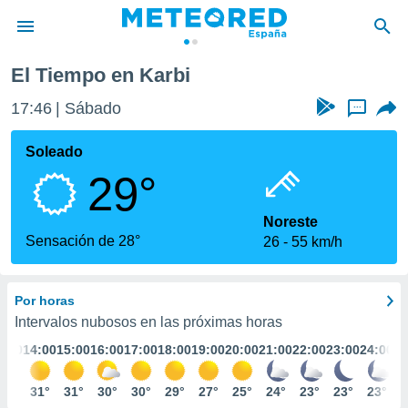
El Tiempo en Karbi
privacidad
17:46
Sábado
...
o de
tiempo.com)
borado por
Soleado
es para
29°
ue la
 que se
e calidad.
Noreste
eder a este
Sensación de 28°
26
55 km/h
ediante las
opciones:
Por horas
ookies y
e forma
Intervalos nubosos en las próximas horas
3:00
14:00
15:00
16:00
17:00
18:00
19:00
20:00
21:00
22:00
23:00
24:00
d digital
ada, basada
30°
31°
31°
30°
30°
29°
27°
25°
24°
23°
23°
23°
mación