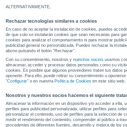
30°
ALTERNATIVAMENTE,
Rechazar tecnologías similares a cookies
Menguant
En caso de no aceptar la instalación de cookies, puedes acced
Iluminada
Sensación de 37°
de que solo se instalarán cookies que sean necesarias para garan
cookies para analizar el comportamiento ni para mostrar publici
publicidad general no personalizada. Puedes rechazar la instala
abono pulsando el botón "Rechazar".
Tormentas fuertes
Esta tarde las tormentas dejarán fenómenos
Con su consentimiento, nosotros y
nuestros socios
usamos cooki
adversos en 6 comunidades
almacenar, acceder y procesar datos personales como su visita e
cookies. Es posible que algunos proveedores traten tus datos pe
El Tiempo 1 - 7 días
Por horas
Actualidad
Mapa d
oponerte. Para ello, puede retirar su consentimiento u oponerse
"Configurar"
o en nuestra
Política de Cookies
en este sitio web.
Nosotros y nuestros socios hacemos el siguiente trata
Mañana
Domingo
Hoy
Almacenar la información en un dispositivo y/o acceder a ella, 
8 Ago
9 Ago
7 Ago
perfiles para publicidad personalizada, utilizar perfiles para sele
personalizar el contenido, uso de perfiles para la selección de c
medir el rendimiento del contenido, comprender al público a tra
procedentes de diferentes fuentes, desarrollo y mejora de los se
90%