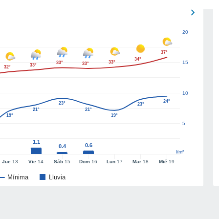
20
37°
34°
33°
15
33°
33°
33°
32°
10
24°
23°
23°
21°
21°
19°
19°
5
1.1
0.6
0.4
l/m²
Jue
13
Vie
14
Sáb
15
Dom
16
Lun
17
Mar
18
Mié
19
Mínima
Lluvia