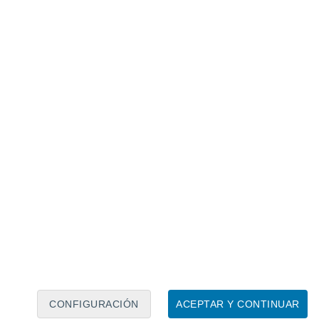
Calendario lunar
Lun
Mar
Mié
Jue
Vie
Sáb
Dom
7
8
9
10
11
12
13
14
15
16
17
18
19
20
CONFIGURACIÓN
ACEPTAR Y CONTINUAR