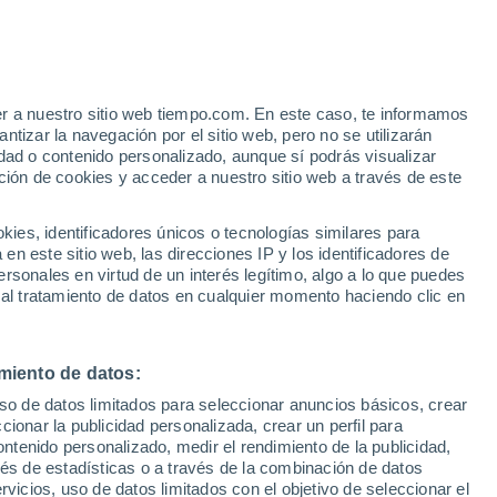
Huracán
Dolphin A 1.105 kms de distancia
e
er a nuestro sitio web tiempo.com. En este caso, te informamos
:
38%
Riesgo de tormentas
tizar la navegación por el sitio web, pero no se utilizarán
Mañana por la tarde
dad o contenido personalizado, aunque sí podrás visualizar
ción de cookies y acceder a nuestro sitio web a través de este
es, identificadores únicos o tecnologías similares para
n este sitio web, las direcciones IP y los identificadores de
rsonales en virtud de un interés legítimo, algo a lo que puedes
e nubosidad
Radar de lluvia
Satélites
Modelos
 al tratamiento de datos en cualquier momento haciendo clic en
miento de datos:
Lunes
Martes
Miércoles
Jueves
uso de datos limitados para seleccionar anuncios básicos, crear
10 Ago
11 Ago
12 Ago
13 Ago
ccionar la publicidad personalizada, crear un perfil para
ontenido personalizado, medir el rendimiento de la publicidad,
vés de estadísticas o a través de la combinación de datos
rvicios, uso de datos limitados con el objetivo de seleccionar el