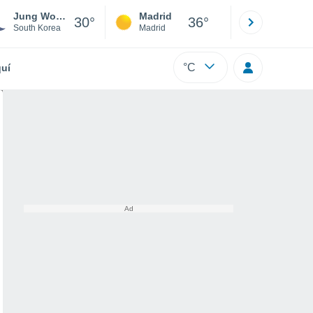
Jung Won Rok-Ab
Madrid
Barcelona
30°
36°
South Korea
Madrid
Barcelona
°C
uí