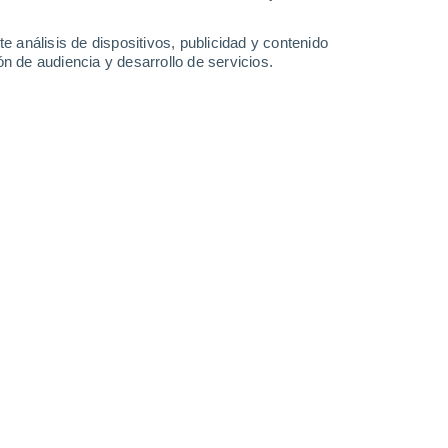
30°
/
21°
31°
/
18°
31°
/
14°
32°
/
19°
e análisis de dispositivos, publicidad y contenido
n de audiencia y desarrollo de servicios.
-
35
km/h
18
-
39
km/h
15
-
37
km/h
17
-
41
km/h
7 de agosto
Noreste
2 Bajo
0°
7
-
17 km/h
FPS:
no
Norte
1 Bajo
1°
6
-
16 km/h
FPS:
no
Norte
0 Bajo
1°
6
-
13 km/h
FPS:
no
ado
Noreste
0 Bajo
9°
5
-
13 km/h
FPS:
no