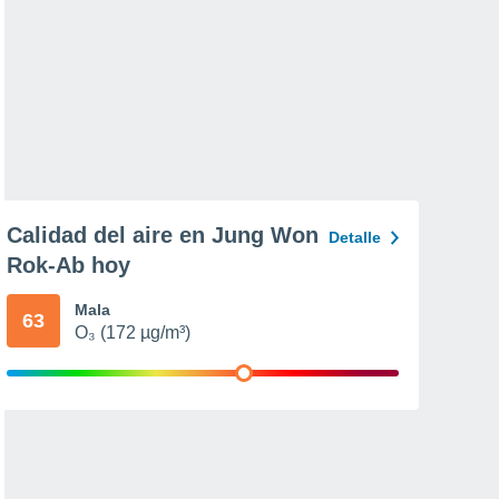
Calidad del aire en Jung Won
Detalle
Rok-Ab hoy
Mala
63
O₃ (172 µg/m³)