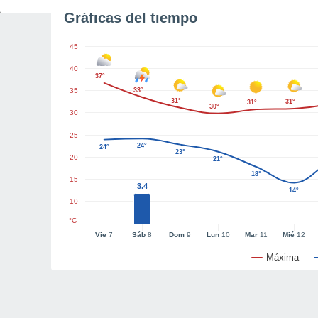
Gráficas del tiempo
45
40
37°
35
33°
31°
31°
31°
30°
30
25
24°
24°
23°
20
21°
18°
15
3.4
14°
10
°C
Vie
7
Sáb
8
Dom
9
Lun
10
Mar
11
Mié
12
Máxima