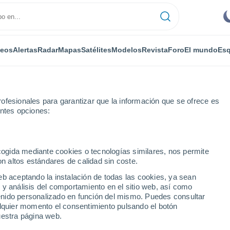
deos
Alertas
Radar
Mapas
Satélites
Modelos
Revista
Foro
El mundo
Esq
ofesionales para garantizar que la información que se ofrece es
entes opciones:
ecogida mediante cookies o tecnologías similares, nos permite
on altos estándares de calidad sin coste.
n Rok-Ab
eb aceptando la instalación de todas las cookies, ya sean
 y análisis del comportamiento en el sitio web, así como
...
ntenido personalizado en función del mismo. Puedes consultar
alquier momento el consentimiento pulsando el botón
Por horas
uestra página web.
Intervalos nubosos en las
próximas horas