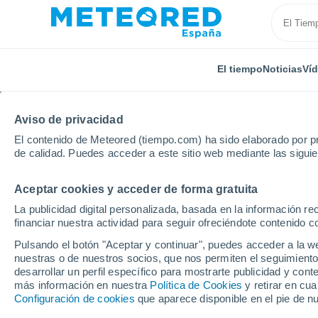
El tiempo
Noticias
Ví
Aviso de privacidad
El contenido de Meteored (tiempo.com) ha sido elaborado por pr
de calidad. Puedes acceder a este sitio web mediante las sigui
Aceptar cookies y acceder de forma gratuita
Inicio
Corea del Sur
Jung Won Rok-Ab
La publicidad digital personalizada, basada en la información r
financiar nuestra actividad para seguir ofreciéndote contenido c
El Tiempo en Jung Wo
Pulsando el botón "Aceptar y continuar", puedes acceder a la w
nuestras o de nuestros socios, que nos permiten el seguimiento
20:30
Viernes
desarrollar un perfil específico para mostrarte publicidad y co
más información en nuestra
Política de Cookies
y retirar en cu
Configuración de cookies
que aparece disponible en el pie de n
Cielo despejado