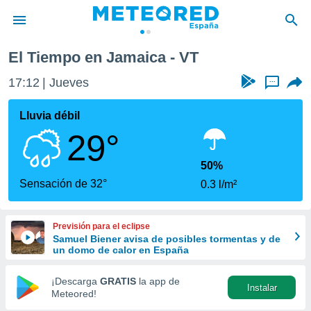
El Tiempo en Jamaica - VT
privacidad
17:12
Jueves
...
o de
tiempo.com)
borado por
Lluvia débil
es para
29°
ue la
 que se
e calidad.
50%
eder a este
Sensación de 32°
0.3 l/m²
ediante las
opciones:
Previsión para el eclipse
ookies y
Samuel Biener avisa de posibles tormentas y de
e forma
un domo de calor en España
d digital
¡Descarga
GRATIS
la app de
Instalar
ada, basada
Meteored!
mación