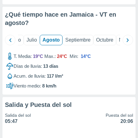
 seleccionar
o.
¿Qué tiempo hace en Jamaica - VT en
calización
precisa e
agosto
?
ión mediante
, publicidad
yo
Junio
Julio
Agosto
Septiembre
Octubre
Noviemb
dos,
T. Media:
19°C
Max.:
24°C
Min:
14°C
 publicidad
,
Días de lluvia:
13
días
ón de
 desarrollo
Acum. de lluvia:
117 l/m²
s.
Viento medio:
8 km/h
tros 1199
ios
Salida y Puesta del sol
Salida del sol
Puesta del sol
05:47
20:06