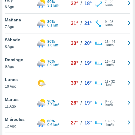
90%
7
-
22
32°
/
18°
3.1 l/m²
km/h
6 Ago
do en
 mismo.
sultar más
Mañana
30%
9
-
25
31°
/
21°
 en nuestra
0.1 l/m²
km/h
7 Ago
 Cookies
y
ualquier
Sábado
80%
16
-
44
30°
/
20°
1.6 l/m²
km/h
8 Ago
ento
 botón
ación de
Domingo
70%
15
-
42
29°
/
19°
kies
0.9 l/m²
km/h
9 Ago
 disponible
e nuestra
Lunes
11
-
32
.
30°
/
16°
km/h
10 Ago
IVAMENTE,
Martes
90%
8
-
25
26°
/
19°
2.2 l/m²
km/h
11 Ago
as
 a cookies
Miércoles
60%
13
-
35
27°
/
18°
0.6 l/m²
km/h
 no aceptar
12 Ago
ón de