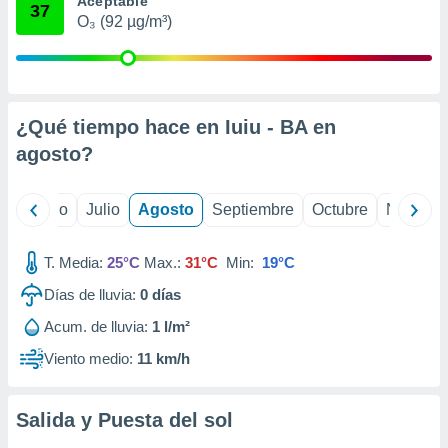
Aceptable
 seleccionar
37
o.
O₃ (92 µg/m³)
calización
precisa e
ión mediante
¿Qué tiempo hace en Iuiu - BA en
, publicidad
agosto
?
dos,
 publicidad
,
yo
Junio
Julio
Agosto
Septiembre
Octubre
Noviemb
ón de
 desarrollo
s.
T. Media:
25°C
Max.:
31°C
Min:
19°C
tros 1199
Días de lluvia:
0
días
ios
Acum. de lluvia:
1 l/m²
Viento medio:
11 km/h
Salida y Puesta del sol