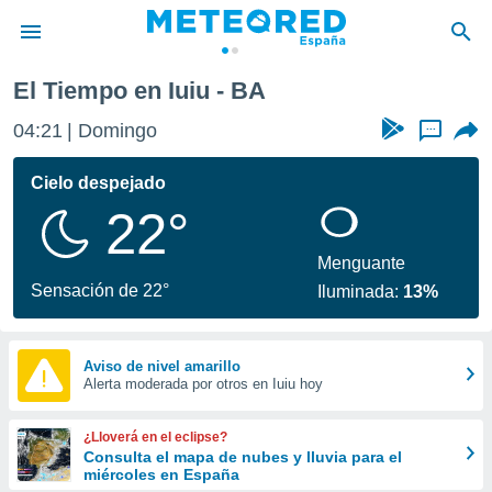
El Tiempo en Iuiu - BA
privacidad
04:21
Domingo
...
o de
tiempo.com)
borado por
Cielo despejado
es para
22°
ue la
 que se
e calidad.
Menguante
eder a este
Sensación de 22°
Iluminada:
13%
ediante las
opciones:
ookies y
Aviso de nivel amarillo
Alerta moderada por otros en Iuiu hoy
e forma
d digital
¿Lloverá en el eclipse?
ada, basada
Consulta el mapa de nubes y lluvia para el
miércoles en España
mación