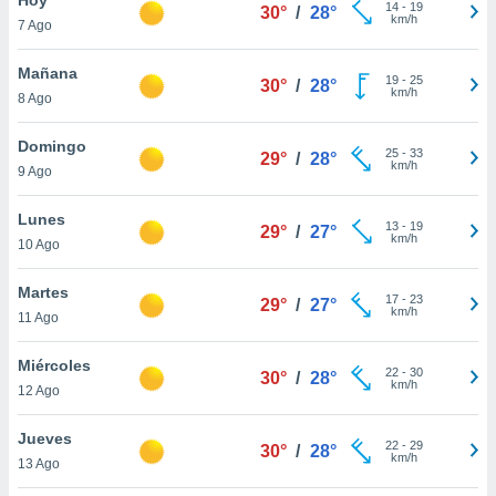
14
-
19
30°
/
28°
km/h
7 Ago
do en
 mismo.
sultar más
Mañana
19
-
25
30°
/
28°
 en nuestra
km/h
8 Ago
 Cookies
y
ualquier
Domingo
25
-
33
29°
/
28°
km/h
9 Ago
ento
 botón
ación de
Lunes
13
-
19
29°
/
27°
kies
km/h
10 Ago
 disponible
e nuestra
Martes
17
-
23
.
29°
/
27°
km/h
11 Ago
IVAMENTE,
Miércoles
22
-
30
30°
/
28°
km/h
12 Ago
as
 a cookies
Jueves
22
-
29
30°
/
28°
km/h
 no aceptar
13 Ago
ón de