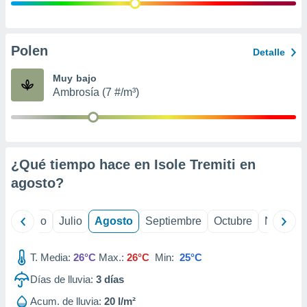
 seleccionar
o.
calización
precisa e
Polen
Detalle
ión mediante
Muy bajo
, publicidad
Ambrosía (7 #/m³)
dos,
 publicidad
,
ón de
¿Qué tiempo hace en Isole Tremiti en
 desarrollo
s.
agosto
?
tros 1199
ios
yo
Junio
Julio
Agosto
Septiembre
Octubre
Noviemb
T. Media:
26°C
Max.:
26°C
Min:
25°C
Días de lluvia:
3
días
Acum. de lluvia:
20 l/m²