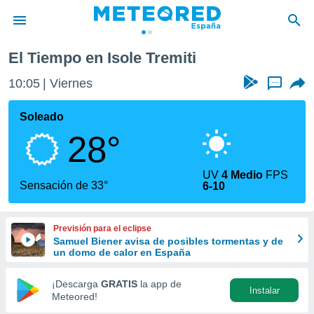
El Tiempo en Isole Tremiti
privacidad
10:05
Viernes
...
o de
tiempo.com)
borado por
Soleado
es para
28°
ue la
 que se
e calidad.
UV
4 Medio
FPS
eder a este
Sensación de 33°
6-10
ediante las
opciones:
Previsión para el eclipse
ookies y
Samuel Biener avisa de posibles tormentas y de
e forma
un domo de calor en España
d digital
¡Descarga
GRATIS
la app de
Instalar
ada, basada
Meteored!
mación