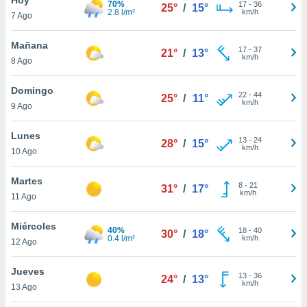
70%
17
-
36
25°
/
15°
2.8 l/m²
km/h
7 Ago
do en
 mismo.
sultar más
Mañana
17
-
37
21°
/
13°
 en nuestra
km/h
8 Ago
 Cookies
y
ualquier
Domingo
22
-
44
25°
/
11°
km/h
9 Ago
ento
 botón
ación de
Lunes
13
-
24
28°
/
15°
kies
km/h
10 Ago
 disponible
e nuestra
Martes
8
-
21
.
31°
/
17°
km/h
11 Ago
IVAMENTE,
Miércoles
40%
18
-
40
30°
/
18°
0.4 l/m²
km/h
12 Ago
as
 a cookies
Jueves
13
-
36
24°
/
13°
km/h
 no aceptar
13 Ago
ón de