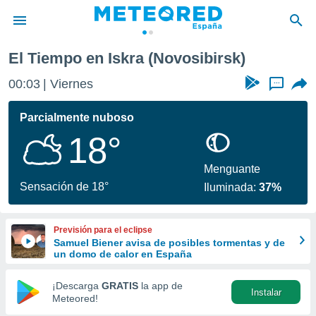
El Tiempo en Iskra (Novosibirsk)
privacidad
00:03
Viernes
...
o de
tiempo.com)
borado por
Parcialmente nuboso
es para
18°
ue la
 que se
e calidad.
Menguante
eder a este
Sensación de 18°
Iluminada:
37%
ediante las
opciones:
Previsión para el eclipse
ookies y
Samuel Biener avisa de posibles tormentas y de
e forma
un domo de calor en España
d digital
¡Descarga
GRATIS
la app de
Instalar
ada, basada
Meteored!
mación