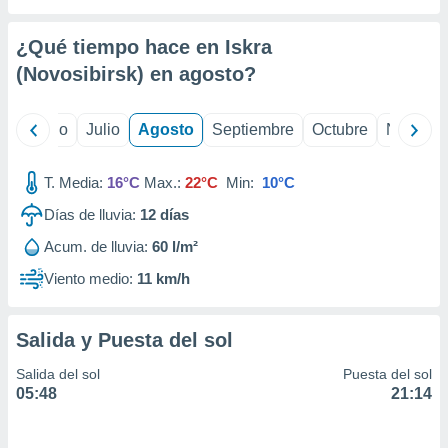
 seleccionar
o.
¿Qué tiempo hace en Iskra
calización
precisa e
(Novosibirsk) en
agosto
?
ión mediante
, publicidad
yo
Junio
Julio
Agosto
Septiembre
Octubre
Noviemb
dos,
T. Media:
16°C
Max.:
22°C
Min:
10°C
 publicidad
,
Días de lluvia:
12
días
ón de
 desarrollo
Acum. de lluvia:
60 l/m²
s.
Viento medio:
11 km/h
tros 1199
ios
Salida y Puesta del sol
Salida del sol
Puesta del sol
05:48
21:14