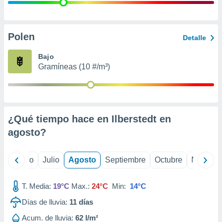
 seleccionar
o.
calización
precisa e
Polen
Detalle
ión mediante
Bajo
, publicidad
Gramíneas (10 #/m³)
dos,
 publicidad
,
ón de
¿Qué tiempo hace en Ilberstedt en
 desarrollo
s.
agosto
?
tros 1199
ios
yo
Junio
Julio
Agosto
Septiembre
Octubre
Noviemb
T. Media:
19°C
Max.:
24°C
Min:
14°C
Días de lluvia:
11
días
Acum. de lluvia:
62 l/m²