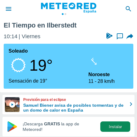
El Tiempo en Ilberstedt
privacidad
10:14
Viernes
...
o de
tiempo.com)
borado por
Soleado
es para
19°
ue la
 que se
e calidad.
Noroeste
eder a este
Sensación de 19°
11
28 km/h
ediante las
opciones:
Previsión para el eclipse
ookies y
Samuel Biener avisa de posibles tormentas y de
e forma
un domo de calor en España
d digital
¡Descarga
GRATIS
la app de
Instalar
ada, basada
Meteored!
mación