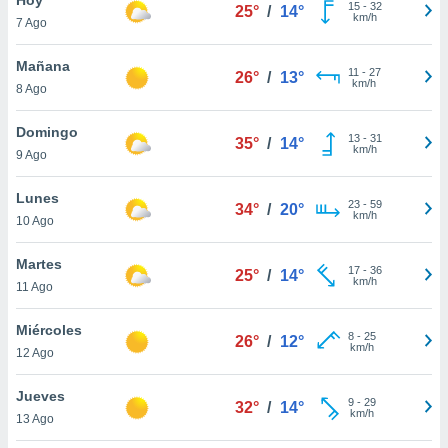
15
-
32
25°
/
14°
km/h
7 Ago
do en
 mismo.
sultar más
Mañana
11
-
27
26°
/
13°
 en nuestra
km/h
8 Ago
 Cookies
y
ualquier
Domingo
13
-
31
35°
/
14°
km/h
9 Ago
ento
 botón
ación de
Lunes
23
-
59
34°
/
20°
kies
km/h
10 Ago
 disponible
e nuestra
Martes
17
-
36
.
25°
/
14°
km/h
11 Ago
IVAMENTE,
Miércoles
8
-
25
26°
/
12°
km/h
12 Ago
as
 a cookies
Jueves
9
-
29
32°
/
14°
km/h
 no aceptar
13 Ago
ón de