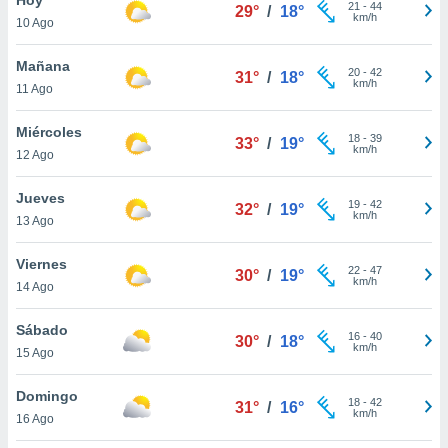
21
-
44
29°
/
18°
km/h
10 Ago
do en
 mismo.
sultar más
Mañana
20
-
42
31°
/
18°
 en nuestra
km/h
11 Ago
 Cookies
y
ualquier
Miércoles
18
-
39
33°
/
19°
km/h
12 Ago
ento
 botón
ación de
Jueves
19
-
42
32°
/
19°
kies
km/h
13 Ago
 disponible
e nuestra
Viernes
22
-
47
.
30°
/
19°
km/h
14 Ago
IVAMENTE,
Sábado
16
-
40
30°
/
18°
km/h
15 Ago
as
 a cookies
Domingo
18
-
42
31°
/
16°
km/h
 no aceptar
16 Ago
ón de