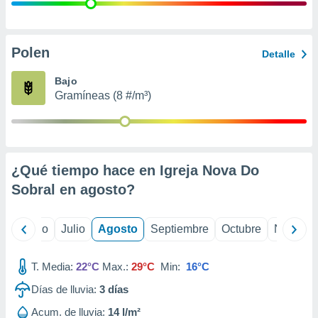
 seleccionar
o.
calización
precisa e
Polen
Detalle
ión mediante
Bajo
, publicidad
Gramíneas (8 #/m³)
dos,
 publicidad
,
ón de
¿Qué tiempo hace en Igreja Nova Do
 desarrollo
s.
Sobral en
agosto
?
tros 1199
ios
yo
Junio
Julio
Agosto
Septiembre
Octubre
Noviemb
T. Media:
22°C
Max.:
29°C
Min:
16°C
Días de lluvia:
3
días
Acum. de lluvia:
14 l/m²