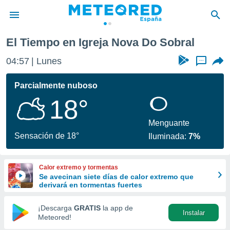
El Tiempo en Igreja Nova Do Sobral
privacidad
04:57
Lunes
...
o de
tiempo.com)
borado por
Parcialmente nuboso
es para
18°
ue la
 que se
e calidad.
Menguante
eder a este
Sensación de 18°
Iluminada:
7%
ediante las
opciones:
Calor extremo y tormentas
ookies y
Se avecinan siete días de calor extremo que
e forma
derivará en tormentas fuertes
d digital
¡Descarga
GRATIS
la app de
Instalar
ada, basada
Meteored!
mación