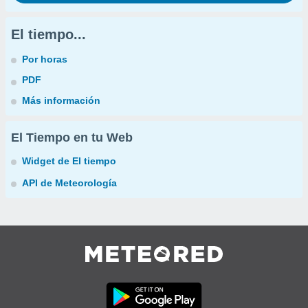
El tiempo...
Por horas
PDF
Más información
El Tiempo en tu Web
Widget de El tiempo
API de Meteorología