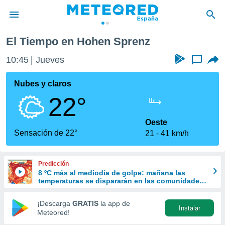
El Tiempo en Hohen Sprenz
privacidad
10:45
Jueves
...
o de
tiempo.com)
borado por
Nubes y claros
es para
22°
ue la
 que se
e calidad.
Oeste
eder a este
Sensación de 22°
21
41 km/h
ediante las
opciones:
Predicción
ookies y
8 ºC más al mediodía de golpe: mañana las
e forma
temperaturas se dispararán en las comunidades
del norte
d digital
¡Descarga
GRATIS
la app de
Instalar
ada, basada
Meteored!
mación