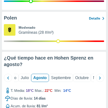
 seleccionar
o.
calización
precisa e
Polen
Detalle
ión mediante
Moderado
, publicidad
Gramíneas (28 #/m³)
dos,
 publicidad
,
ón de
¿Qué tiempo hace en Hohen Sprenz en
 desarrollo
s.
agosto
?
tros 1199
ios
yo
Junio
Julio
Agosto
Septiembre
Octubre
Noviemb
T. Media:
18°C
Max.:
22°C
Min:
14°C
Días de lluvia:
14
días
Acum. de lluvia:
81 l/m²