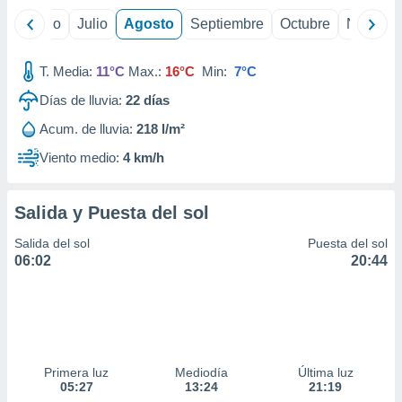
yo
Junio
Julio
Agosto
Septiembre
Octubre
Noviemb
T. Media:
11°C
Max.:
16°C
Min:
7°C
Días de lluvia:
22
días
Acum. de lluvia:
218 l/m²
Viento medio:
4 km/h
Salida y Puesta del sol
Salida del sol
Puesta del sol
06:02
20:44
Primera luz
Mediodía
Última luz
05:27
13:24
21:19