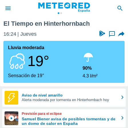
El Tiempo en Hinterhornbach
privacidad
16:24
Jueves
...
o de
tiempo.com)
borado por
Lluvia moderada
es para
19°
ue la
 que se
e calidad.
90%
eder a este
Sensación de 19°
4.3 l/m²
ediante las
opciones:
ookies y
Aviso de nivel amarillo
Alerta moderada por tormenta en Hinterhornbach hoy
e forma
d digital
Previsión para el eclipse
ada, basada
Samuel Biener avisa de posibles tormentas y de
un domo de calor en España
mación