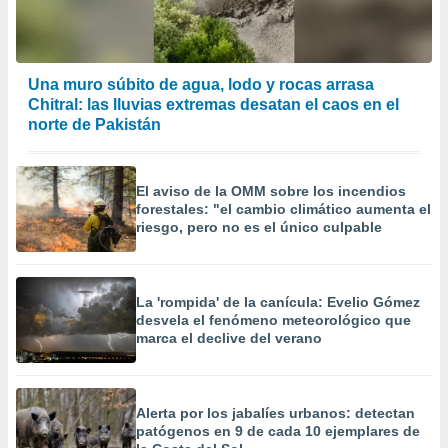
Una muro súbito de agua, lodo y rocas arrasa
Chitral: las lluvias extremas desatan el caos en el
norte de Pakistán
El aviso de la OMM sobre los incendios
forestales: "el cambio climático aumenta el
riesgo, pero no es el único culpable
La 'rompida' de la canícula: Evelio Gómez
desvela el fenómeno meteorológico que
marca el declive del verano
Alerta por los jabalíes urbanos: detectan
patógenos en 9 de cada 10 ejemplares de