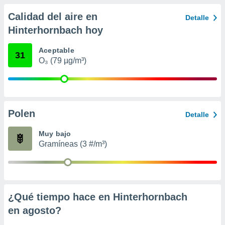
 seleccionar
o.
Calidad del aire en
Detalle
calización
Hinterhornbach hoy
precisa e
ión mediante
Aceptable
31
O₃ (79 µg/m³)
, publicidad
dos,
 publicidad
,
ón de
Polen
Detalle
 desarrollo
s.
Muy bajo
Gramíneas (3 #/m³)
tros 1199
ios
¿Qué tiempo hace en Hinterhornbach
en
agosto
?