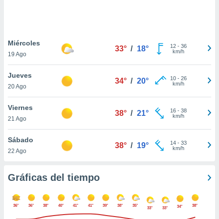
 botón
.
nto,
Miércoles
12
-
36
33°
/
18°
km/h
19 Ago
cios
kies,
Jueves
ores únicos
10
-
26
34°
/
20°
km/h
20 Ago
as similares
nar,
rocesar
Viernes
16
-
38
38°
/
21°
onales como
km/h
21 Ago
 este sitio
recciones IP
Sábado
ficadores de
14
-
33
38°
/
19°
km/h
22 Ago
 posible
s
 traten tus
Gráficas del tiempo
nales en
 interés
go a lo que
36°
36°
38°
40°
41°
41°
39°
38°
35°
38°
nerte. Para
34°
33°
33°
retirar su