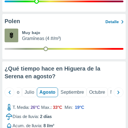
 seleccionar
o.
calización
precisa e
Polen
Detalle
ión mediante
Muy bajo
, publicidad
Gramíneas (4 #/m³)
dos,
 publicidad
,
ón de
¿Qué tiempo hace en Higuera de la
 desarrollo
s.
Serena en
agosto
?
tros 1199
ios
yo
Junio
Julio
Agosto
Septiembre
Octubre
Noviemb
T. Media:
26°C
Max.:
33°C
Min:
19°C
Días de lluvia:
2
días
Acum. de lluvia:
8 l/m²