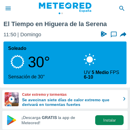
rena
El Tiempo en Higuera de la Serena
privacidad
11:50
Domingo
...
o de
tiempo.com)
borado por
Soleado
es para
30°
ue la
 que se
e calidad.
UV
5 Medio
FPS
eder a este
Sensación de 30°
6-10
ediante las
opciones:
Calor extremo y tormentas
ookies y
Se avecinan siete días de calor extremo que
e forma
derivará en tormentas fuertes
d digital
¡Descarga
GRATIS
la app de
Instalar
ada, basada
Meteored!
mación