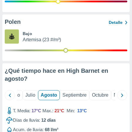
 seleccionar
o.
calización
precisa e
Polen
Detalle
ión mediante
Bajo
, publicidad
Artemisa (23 #/m³)
dos,
 publicidad
,
ón de
¿Qué tiempo hace en High Barnet en
 desarrollo
s.
agosto
?
tros 1199
ios
yo
Junio
Julio
Agosto
Septiembre
Octubre
Noviemb
T. Media:
17°C
Max.:
21°C
Min:
13°C
Días de lluvia:
12
días
Acum. de lluvia:
68 l/m²