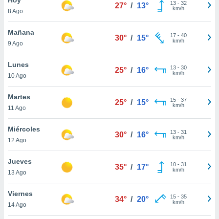
13
-
32
27°
/
13°
km/h
8 Ago
do en
 mismo.
sultar más
Mañana
17
-
40
30°
/
15°
 en nuestra
km/h
9 Ago
 Cookies
y
ualquier
Lunes
13
-
30
25°
/
16°
km/h
10 Ago
ento
 botón
ación de
Martes
15
-
37
25°
/
15°
kies
km/h
11 Ago
 disponible
e nuestra
Miércoles
13
-
31
.
30°
/
16°
km/h
12 Ago
IVAMENTE,
Jueves
10
-
31
35°
/
17°
km/h
13 Ago
as
 a cookies
Viernes
15
-
35
34°
/
20°
km/h
 no aceptar
14 Ago
ón de