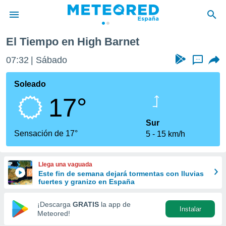
El Tiempo en High Barnet
privacidad
07:32
Sábado
...
o de
tiempo.com)
borado por
Soleado
es para
17°
ue la
 que se
e calidad.
Sur
eder a este
Sensación de 17°
5
15 km/h
ediante las
opciones:
Llega una vaguada
ookies y
Este fin de semana dejará tormentas con lluvias
e forma
fuertes y granizo en España
d digital
¡Descarga
GRATIS
la app de
Instalar
ada, basada
Meteored!
mación