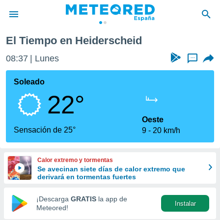
El Tiempo en Heiderscheid
privacidad
08:37
Lunes
...
o de
tiempo.com)
borado por
Soleado
es para
22°
ue la
 que se
e calidad.
Oeste
eder a este
Sensación de 25°
9
20 km/h
ediante las
opciones:
Calor extremo y tormentas
ookies y
Se avecinan siete días de calor extremo que
e forma
derivará en tormentas fuertes
d digital
¡Descarga
GRATIS
la app de
Instalar
ada, basada
Meteored!
mación