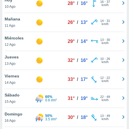
16
-
37
28°
/
16°
km/h
10 Ago
do en
 mismo.
sultar más
Mañana
14
-
31
26°
/
13°
 en nuestra
km/h
11 Ago
 Cookies
y
ualquier
Miércoles
13
-
30
29°
/
14°
km/h
12 Ago
ento
 botón
ación de
Jueves
10
-
26
32°
/
16°
kies
km/h
13 Ago
 disponible
e nuestra
Viernes
12
-
22
.
33°
/
17°
km/h
14 Ago
IVAMENTE,
Sábado
60%
22
-
49
31°
/
19°
0.6 l/m²
km/h
15 Ago
as
 a cookies
Domingo
50%
13
-
49
30°
/
18°
3.5 l/m²
km/h
 no aceptar
16 Ago
ón de