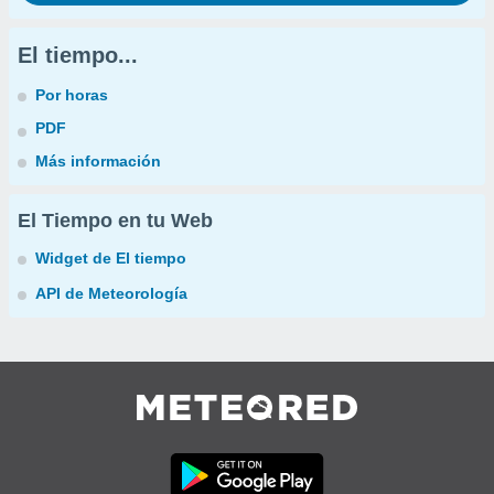
El tiempo...
Por horas
PDF
Más información
El Tiempo en tu Web
Widget de El tiempo
API de Meteorología