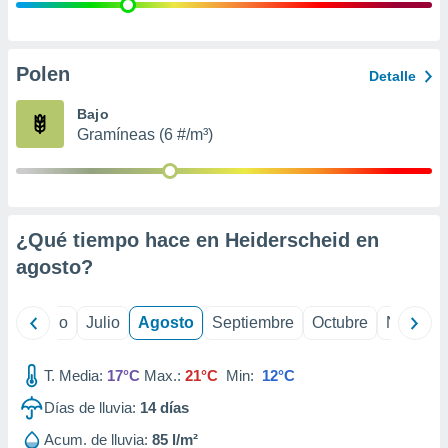
 seleccionar
o.
calización
precisa e
Polen
Detalle
ión mediante
Bajo
, publicidad
Gramíneas (6 #/m³)
dos,
 publicidad
,
ón de
¿Qué tiempo hace en Heiderscheid en
 desarrollo
s.
agosto
?
tros 1199
ios
yo
Junio
Julio
Agosto
Septiembre
Octubre
Noviemb
T. Media:
17°C
Max.:
21°C
Min:
12°C
Días de lluvia:
14
días
Acum. de lluvia:
85 l/m²