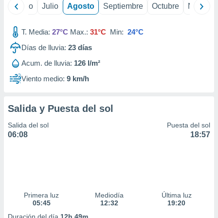
 seleccionar
yo
Junio
Julio
Agosto
Septiembre
Octubre
Noviemb
o.
calización
T. Media:
27°C
Max.:
31°C
Min:
24°C
precisa e
ión mediante
Días de lluvia:
23
días
, publicidad
Acum. de lluvia:
126 l/m²
Viento medio:
9 km/h
dos,
 publicidad
,
Salida y Puesta del sol
ón de
 desarrollo
Salida del sol
Puesta del sol
s.
06:08
18:57
tros 1199
ios
Primera luz
Mediodía
Última luz
05:45
12:32
19:20
Duración del día
12h 49m