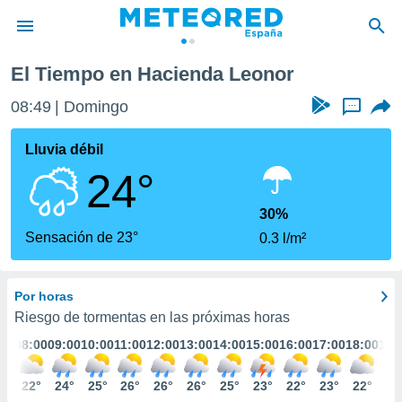
El Tiempo en Hacienda Leonor
privacidad
08:49
Domingo
...
o de
tiempo.com)
borado por
Lluvia débil
es para
24°
ue la
 que se
e calidad.
30%
eder a este
Sensación de 23°
0.3 l/m²
ediante las
opciones:
Por horas
ookies y
e forma
Riesgo de tormentas en las próximas horas
:00
08:00
09:00
10:00
11:00
12:00
13:00
14:00
15:00
16:00
17:00
18:00
19:
d digital
ada, basada
1°
22°
24°
25°
26°
26°
26°
25°
23°
22°
23°
22°
21
mación