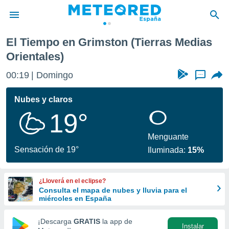
El Tiempo en Grimston (Tierras Medias
privacidad
Orientales)
o de
tiempo.com)
00:19
Domingo
...
borado por
es para
Nubes y claros
ue la
 que se
19°
e calidad.
eder a este
Menguante
ediante las
Sensación de 19°
opciones:
Iluminada:
15%
ookies y
e forma
¿Lloverá en el eclipse?
Consulta el mapa de nubes y lluvia para el
miércoles en España
d digital
ada, basada
¡Descarga
GRATIS
la app de
mación
Instalar