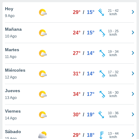
do en
Hoy
21
-
42
29°
/
15°
 mismo.
km/h
9 Ago
sultar más
 en nuestra
Mañana
13
-
25
 Cookies
y
24°
/
15°
km/h
10 Ago
ualquier
ento
Martes
19
-
34
27°
/
14°
 botón
km/h
11 Ago
ación de
kies
Miércoles
17
-
32
 disponible
31°
/
14°
km/h
12 Ago
e nuestra
.
Jueves
16
-
30
34°
/
17°
km/h
IVAMENTE,
13 Ago
Viernes
10
-
36
30°
/
19°
as
km/h
14 Ago
 a cookies
 no aceptar
Sábado
13
-
44
29°
/
18°
ón de
km/h
15 Ago