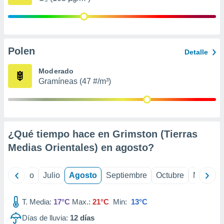
 seleccionar
o.
calización
precisa e
ión mediante
Polen
Detalle
, publicidad
Moderado
Gramíneas (47 #/m³)
dos,
 publicidad
,
ón de
 desarrollo
s.
¿Qué tiempo hace en Grimston (Tierras
Medias Orientales) en
agosto
?
tros 1199
ios
yo
Junio
Julio
Agosto
Septiembre
Octubre
Noviemb
T. Media:
17°C
Max.:
21°C
Min:
13°C
Días de lluvia:
12
días