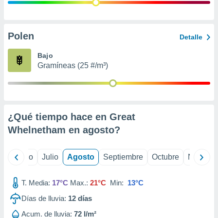
 seleccionar
o.
calización
precisa e
Polen
Detalle
ión mediante
Bajo
, publicidad
Gramíneas (25 #/m³)
dos,
 publicidad
,
ón de
¿Qué tiempo hace en Great
 desarrollo
s.
Whelnetham en
agosto
?
tros 1199
ios
yo
Junio
Julio
Agosto
Septiembre
Octubre
Noviemb
T. Media:
17°C
Max.:
21°C
Min:
13°C
Días de lluvia:
12
días
Acum. de lluvia:
72 l/m²