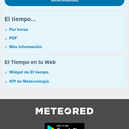
El tiempo...
Por horas
PDF
Más información
El Tiempo en tu Web
Widget de El tiempo
API de Meteorología