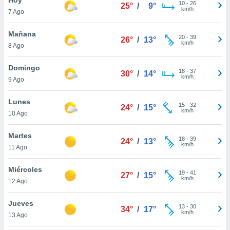
10
-
26
25°
/
9°
km/h
7 Ago
do en
 mismo.
sultar más
Mañana
20
-
39
26°
/
13°
 en nuestra
km/h
8 Ago
 Cookies
y
ualquier
Domingo
18
-
37
30°
/
14°
km/h
9 Ago
ento
 botón
ación de
Lunes
15
-
32
24°
/
15°
kies
km/h
10 Ago
 disponible
e nuestra
Martes
18
-
39
.
24°
/
13°
km/h
11 Ago
IVAMENTE,
Miércoles
19
-
41
27°
/
15°
km/h
12 Ago
as
 a cookies
Jueves
13
-
30
34°
/
17°
km/h
 no aceptar
13 Ago
ón de