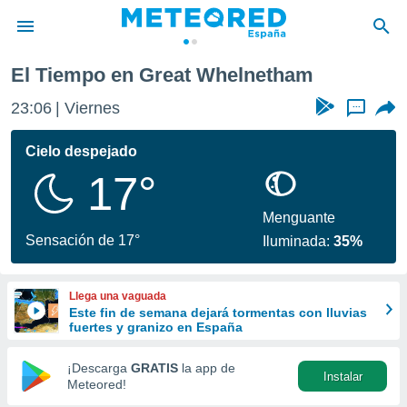
El Tiempo en Great Whelnetham
privacidad
23:06
Viernes
...
o de
tiempo.com)
borado por
Cielo despejado
es para
17°
ue la
 que se
e calidad.
Menguante
eder a este
Sensación de 17°
Iluminada:
35%
ediante las
opciones:
Llega una vaguada
ookies y
Este fin de semana dejará tormentas con lluvias
e forma
fuertes y granizo en España
d digital
¡Descarga
GRATIS
la app de
Instalar
ada, basada
Meteored!
mación