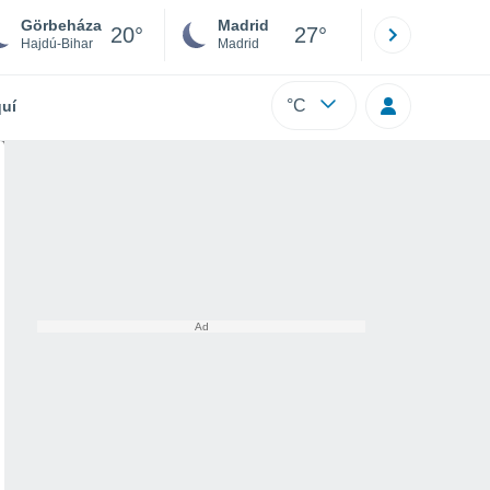
Görbeháza
Madrid
Barcelona
20°
27°
Hajdú-Bihar
Madrid
Barcelona
°C
uí