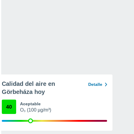
Calidad del aire en
Detalle
Görbeháza hoy
Aceptable
40
O₃ (100 µg/m³)