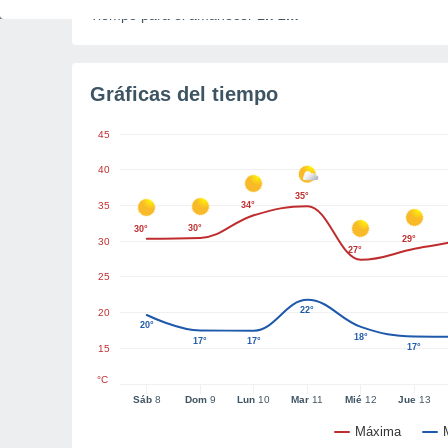
Tiempo para el amanecer
1h 2m
Gráficas del tiempo
45
40
35°
35
34°
30°
30°
29°
30
27°
25
22°
20
20°
18°
17°
17°
17°
15
°C
Sáb
8
Dom
9
Lun
10
Mar
11
Mié
12
Jue
13
Máxima