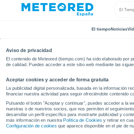
El tiempo
Noticias
Ví
Aviso de privacidad
El contenido de Meteored (tiempo.com) ha sido elaborado por pr
de calidad. Puedes acceder a este sitio web mediante las sigui
Aceptar cookies y acceder de forma gratuita
Inicio
Hungría
Hajdú-Bihar
Görbeháza
La publicidad digital personalizada, basada en la información r
financiar nuestra actividad para seguir ofreciéndote contenido c
El Tiempo en Görbehá
Pulsando el botón "Aceptar y continuar", puedes acceder a la w
nuestras o de nuestros socios, que nos permiten el seguimiento
03:44
Sábado
desarrollar un perfil específico para mostrarte publicidad y co
más información en nuestra
Política de Cookies
y retirar en cu
Configuración de cookies
que aparece disponible en el pie de n
Cielo despejado