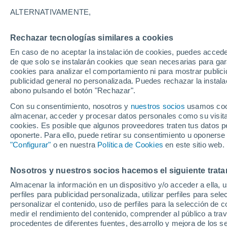
20°
ALTERNATIVAMENTE,
Rechazar tecnologías similares a cookies
Menguant
En caso de no aceptar la instalación de cookies, puedes acced
Iluminada
Sensación de 20°
de que solo se instalarán cookies que sean necesarias para garan
cookies para analizar el comportamiento ni para mostrar publici
publicidad general no personalizada. Puedes rechazar la instala
abono pulsando el botón "Rechazar".
Llega una vaguada
Este fin de semana dejará tormentas con lluv
Con su consentimiento, nosotros y
nuestros socios
usamos cooki
fuertes y granizo en España
almacenar, acceder y procesar datos personales como su visita e
cookies. Es posible que algunos proveedores traten tus datos pe
El Tiempo 1 - 7 días
Por horas
Actualidad
Mapa d
oponerte. Para ello, puede retirar su consentimiento u oponerse
"Configurar"
o en nuestra
Política de Cookies
en este sitio web.
Nosotros y nuestros socios hacemos el siguiente trata
Mañana
Lunes
Hoy
Almacenar la información en un dispositivo y/o acceder a ella, 
9 Ago
10 Ago
8 Ago
perfiles para publicidad personalizada, utilizar perfiles para sele
personalizar el contenido, uso de perfiles para la selección de c
medir el rendimiento del contenido, comprender al público a tra
procedentes de diferentes fuentes, desarrollo y mejora de los se