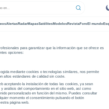
deos
Alertas
Radar
Mapas
Satélites
Modelos
Revista
Foro
El mundo
Esq
ofesionales para garantizar que la información que se ofrece es
entes opciones:
ecogida mediante cookies o tecnologías similares, nos permite
on altos estándares de calidad sin coste.
za
eb aceptando la instalación de todas las cookies, ya sean
 y análisis del comportamiento en el sitio web, así como
...
ntenido personalizado en función del mismo. Puedes consultar
alquier momento el consentimiento pulsando el botón
Por horas
uestra página web.
Intervalos nubosos en las
próximas horas