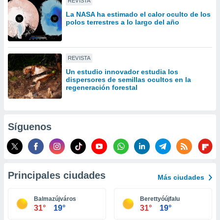
REVISTA
idad
La NASA ha estimado el calor oculto de los
a, utilizar
polos terrestres a lo largo del año
a
 la
da, crear un
REVISTA
personalizar
o, uso de
Un estudio innovador estudia los
dispersores de semillas ocultos en la
a la
regeneración forestal
e contenido
do, medir el
 de la
medir el
Síguenos
 del
 comprender
 través de
s o a través
nación de
Principales ciudades
edentes de
Más ciudades
fuentes,
y mejora de
Balmazújváros
Berettyóújfalu
os, uso de
31°
19°
31°
19°
ados con el