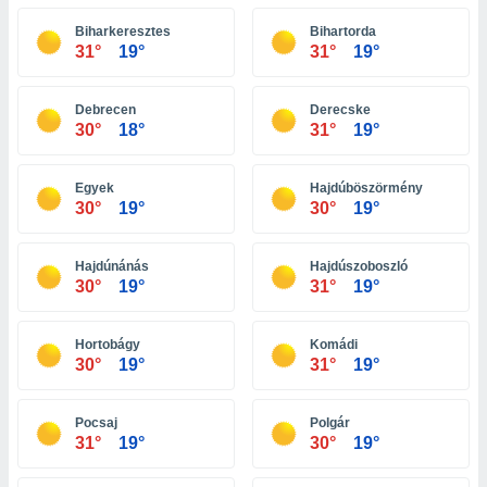
 seleccionar
o.
Biharkeresztes
Bihartorda
31°
19°
31°
19°
calización
precisa e
ión mediante
Debrecen
Derecske
30°
18°
31°
19°
, publicidad
dos,
Egyek
Hajdúböszörmény
 publicidad
30°
19°
30°
19°
,
ón de
 desarrollo
Hajdúnánás
Hajdúszoboszló
s.
30°
19°
31°
19°
tros 1199
ios
Hortobágy
Komádi
30°
19°
31°
19°
Pocsaj
Polgár
31°
19°
30°
19°