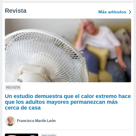
ento u
Revista
Más artículos
 de datos
er momento
ic en
o en
 Cookies
en
eb.
y
socios
el
to de
REVISTA
Un estudio demuestra que el calor extremo hace
la
que los adultos mayores permanezcan más
 en un
cerca de casa
 y/o acceder
 de datos
Francisco Martín León
ara
 anuncios
ar perfiles