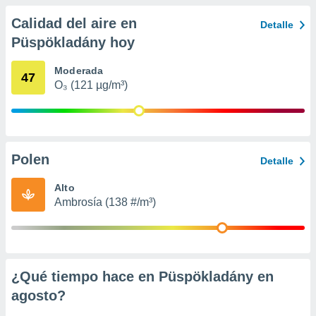
 seleccionar
o.
Calidad del aire en
Detalle
calización
Püspökladány hoy
precisa e
ión mediante
Moderada
47
O₃ (121 µg/m³)
, publicidad
dos,
 publicidad
,
ón de
Polen
Detalle
 desarrollo
s.
Alto
Ambrosía (138 #/m³)
tros 1199
ios
¿Qué tiempo hace en Püspökladány en
agosto
?