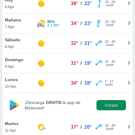
13
-
24
38°
/
22°
km/h
6 Ago
do en
 mismo.
sultar más
Mañana
90%
23
-
53
34°
/
23°
 en nuestra
2.1 l/m²
km/h
7 Ago
 Cookies
y
ualquier
Sábado
22
-
43
32°
/
21°
km/h
8 Ago
ento
 botón
ación de
Domingo
15
-
32
31°
/
19°
kies
km/h
9 Ago
 disponible
e nuestra
Lunes
7
-
17
.
34°
/
18°
km/h
10 Ago
IVAMENTE,
¡Descarga
GRATIS
la app de
Instalar
Meteored!
as
 a cookies
Martes
 no aceptar
16
-
39
37°
/
20°
km/h
11 Ago
ón de