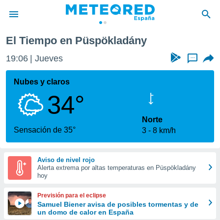
El Tiempo en Püspökladány
privacidad
19:06
Jueves
...
o de
tiempo.com)
borado por
Nubes y claros
es para
34°
ue la
 que se
e calidad.
Norte
eder a este
Sensación de 35°
3
8 km/h
ediante las
opciones:
Aviso de nivel rojo
ookies y
Alerta extrema por altas temperaturas en Püspökladány
e forma
hoy
d digital
Previsión para el eclipse
ada, basada
Samuel Biener avisa de posibles tormentas y de
un domo de calor en España
mación