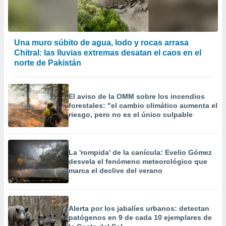
Una muro súbito de agua, lodo y rocas arrasa
Chitral: las lluvias extremas desatan el caos en el
norte de Pakistán
El aviso de la OMM sobre los incendios
forestales: "el cambio climático aumenta el
riesgo, pero no es el único culpable
La 'rompida' de la canícula: Evelio Gómez
desvela el fenómeno meteorológico que
marca el declive del verano
Alerta por los jabalíes urbanos: detectan
patógenos en 9 de cada 10 ejemplares de