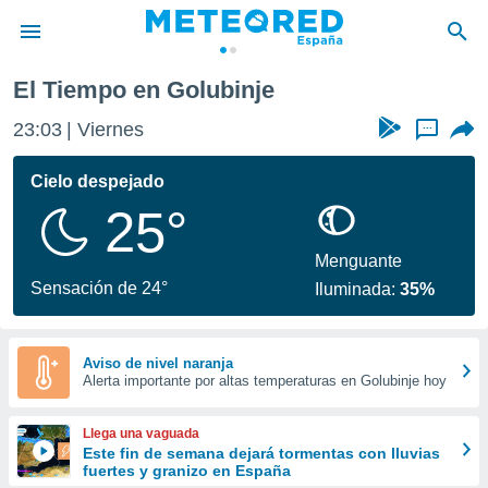
El Tiempo en Golubinje
privacidad
23:03
Viernes
...
o de
tiempo.com)
borado por
Cielo despejado
es para
25°
ue la
 que se
e calidad.
Menguante
eder a este
Sensación de 24°
Iluminada:
35%
ediante las
opciones:
ookies y
Aviso de nivel naranja
Alerta importante por altas temperaturas en Golubinje hoy
e forma
d digital
Llega una vaguada
ada, basada
Este fin de semana dejará tormentas con lluvias
fuertes y granizo en España
mación