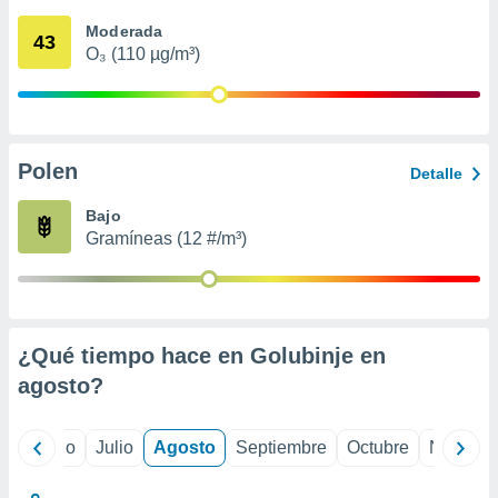
 seleccionar
o.
Moderada
43
O₃ (110 µg/m³)
calización
precisa e
ión mediante
, publicidad
Polen
Detalle
dos,
 publicidad
Bajo
,
Gramíneas (12 #/m³)
ón de
 desarrollo
s.
tros 1199
ios
¿Qué tiempo hace en Golubinje en
agosto
?
yo
Junio
Julio
Agosto
Septiembre
Octubre
Noviemb