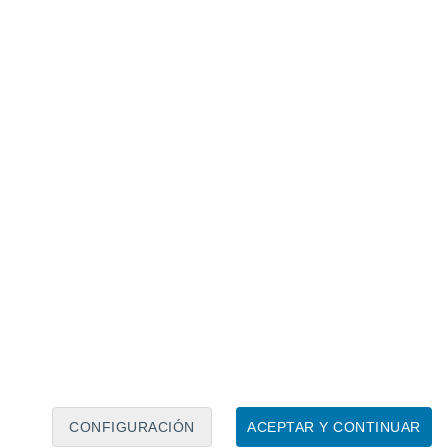
Calendario lunar
Lun
Mar
Mié
Jue
Vie
Sáb
Dom
7
8
9
10
11
12
13
14
15
16
17
18
19
20
CONFIGURACIÓN
ACEPTAR Y CONTINUAR