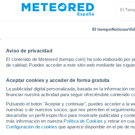
El tiempo
Noticias
Ví
Aviso de privacidad
El contenido de Meteored (tiempo.com) ha sido elaborado por pr
de calidad. Puedes acceder a este sitio web mediante las sigui
Aceptar cookies y acceder de forma gratuita
Inicio
Austria
Land de Salzburgo
Goldegg
La publicidad digital personalizada, basada en la información r
financiar nuestra actividad para seguir ofreciéndote contenido c
El Tiempo en Goldegg
Pulsando el botón "Aceptar y continuar", puedes acceder a la w
nuestras o de nuestros socios, que nos permiten el seguimiento
19:50
Viernes
desarrollar un perfil específico para mostrarte publicidad y co
más información en nuestra
Política de Cookies
y retirar en cu
Configuración de cookies
que aparece disponible en el pie de n
Lluvia débil