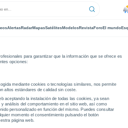
deos
Alertas
Radar
Mapas
Satélites
Modelos
Revista
Foro
El mundo
Esq
ofesionales para garantizar que la información que se ofrece es
entes opciones:
ecogida mediante cookies o tecnologías similares, nos permite
on altos estándares de calidad sin coste.
eb aceptando la instalación de todas las cookies, ya sean
 y análisis del comportamiento en el sitio web, así como
...
ntenido personalizado en función del mismo. Puedes consultar
alquier momento el consentimiento pulsando el botón
Por horas
uestra página web.
Lluvias débiles en las próximas
horas