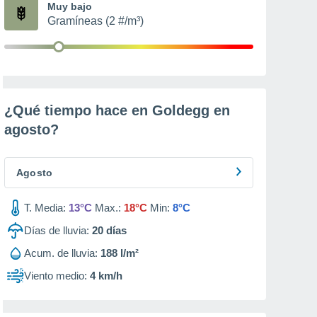
Muy bajo
Gramíneas (2 #/m³)
¿Qué tiempo hace en Goldegg en
agosto
?
Agosto
T. Media:
13°C
Max.:
18°C
Min:
8°C
Días de lluvia:
20
días
Acum. de lluvia:
188 l/m²
Viento medio:
4 km/h