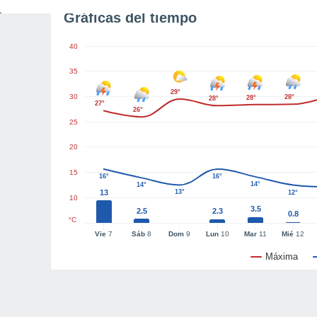
Gráficas del tiempo
40
35
29°
30
28°
28°
28°
27°
26°
25
20
15
16°
16°
14°
14°
13
13°
12°
10
3.5
2.5
2.3
0.8
°C
Vie
7
Sáb
8
Dom
9
Lun
10
Mar
11
Mié
12
Máxima