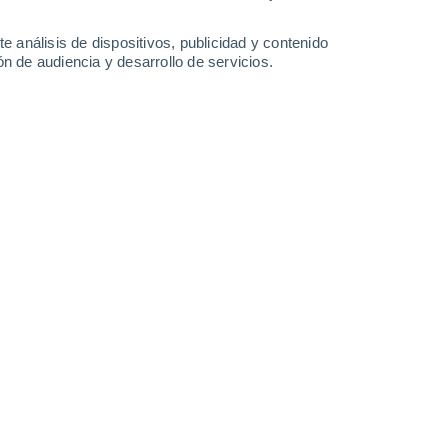
2.3 l/m²
3.5 l/m²
0.8 l/m²
28°
/
16°
28°
/
14°
28°
/
12°
30°
/
12°
e análisis de dispositivos, publicidad y contenido
n de audiencia y desarrollo de servicios.
-
26
km/h
5
-
29
km/h
6
-
24
km/h
4
-
19
km/h
to
Norte
2 Bajo
9°
2
-
19 km/h
FPS:
no
Sur
1 Bajo
9°
2
-
14 km/h
FPS:
no
Norte
0 Bajo
9°
2
-
12 km/h
FPS:
no
Noroeste
0 Bajo
8°
1
-
9 km/h
FPS:
no