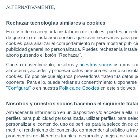
18°
ALTERNATIVAMENTE,
Rechazar tecnologías similares a cookies
90%
En caso de no aceptar la instalación de cookies, puedes acced
Sensación de 18°
0.2 l/m²
de que solo se instalarán cookies que sean necesarias para garan
cookies para analizar el comportamiento ni para mostrar publici
publicidad general no personalizada. Puedes rechazar la instala
abono pulsando el botón "Rechazar".
Tormentas fuertes
Esta tarde las tormentas dejarán fenómenos
Con su consentimiento, nosotros y
nuestros socios
usamos cooki
adversos en 6 comunidades
almacenar, acceder y procesar datos personales como su visita e
cookies. Es posible que algunos proveedores traten tus datos pe
El Tiempo 1 - 7 días
Por horas
Radar de lluvia
Act
oponerte. Para ello, puede retirar su consentimiento u oponerse
"Configurar"
o en nuestra
Política de Cookies
en este sitio web.
Nosotros y nuestros socios hacemos el siguiente trata
Mañana
Domingo
Hoy
Almacenar la información en un dispositivo y/o acceder a ella, 
8 Ago
9 Ago
7 Ago
perfiles para publicidad personalizada, utilizar perfiles para sele
personalizar el contenido, uso de perfiles para la selección de c
medir el rendimiento del contenido, comprender al público a tra
procedentes de diferentes fuentes, desarrollo y mejora de los se
70%
90%