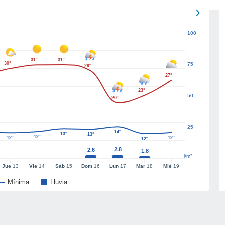
100
31°
31°
30°
75
29°
27°
23°
50
20°
25
14°
13°
13°
12°
12°
12°
12°
2.8
2.6
1.8
l/m²
Jue
13
Vie
14
Sáb
15
Dom
16
Lun
17
Mar
18
Mié
19
Mínima
Lluvia