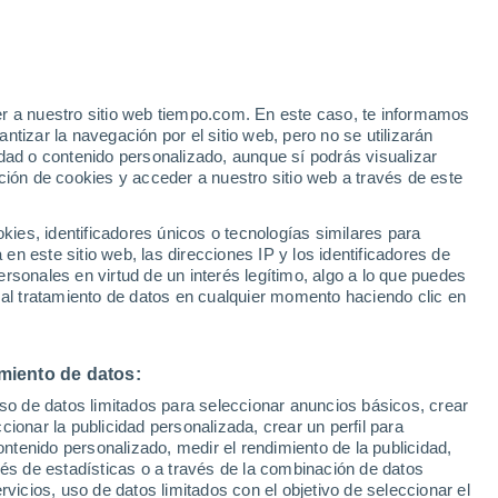
Parte de nieve
Pistas abiertas
Remontes
- / 5
- / 4
er a nuestro sitio web tiempo.com. En este caso, te informamos
Km esquiables
Nieve
tizar la navegación por el sitio web, pero no se utilizarán
- / 5
-
dad o contenido personalizado, aunque sí podrás visualizar
ción de cookies y acceder a nuestro sitio web a través de este
es, identificadores únicos o tecnologías similares para
n este sitio web, las direcciones IP y los identificadores de
rsonales en virtud de un interés legítimo, algo a lo que puedes
ualidad
Mapa de lluvia
Satélites
Modelos
 al tratamiento de datos en cualquier momento haciendo clic en
miento de datos:
Lunes
Martes
Miércoles
Jueves
uso de datos limitados para seleccionar anuncios básicos, crear
10 Ago
11 Ago
12 Ago
13 Ago
ccionar la publicidad personalizada, crear un perfil para
ontenido personalizado, medir el rendimiento de la publicidad,
vés de estadísticas o a través de la combinación de datos
rvicios, uso de datos limitados con el objetivo de seleccionar el
90%
90%
80%