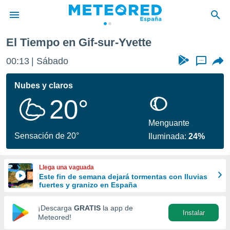
El Tiempo en Gif-sur-Yvette
privacidad
00:13
Sábado
...
o de
tiempo.com)
borado por
Nubes y claros
es para
20°
ue la
 que se
e calidad.
Menguante
eder a este
Sensación de 20°
Iluminada:
24%
ediante las
opciones:
Llega una vaguada
ookies y
Este fin de semana dejará tormentas con lluvias
e forma
fuertes y granizo en España
d digital
¡Descarga
GRATIS
la app de
Instalar
ada, basada
Meteored!
mación