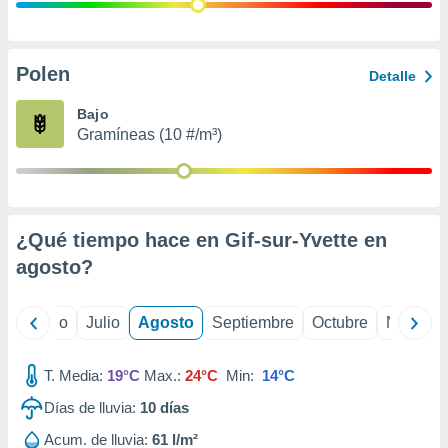
 seleccionar
o.
calización
precisa e
Polen
Detalle
ión mediante
Bajo
, publicidad
Gramíneas (10 #/m³)
dos,
 publicidad
,
ón de
¿Qué tiempo hace en Gif-sur-Yvette en
 desarrollo
s.
agosto
?
tros 1199
ios
yo
Junio
Julio
Agosto
Septiembre
Octubre
Noviemb
T. Media:
19°C
Max.:
24°C
Min:
14°C
Días de lluvia:
10
días
Acum. de lluvia:
61 l/m²