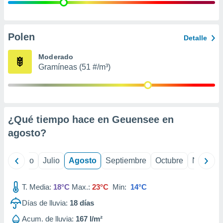
 seleccionar
o.
calización
precisa e
Polen
Detalle
ión mediante
Moderado
, publicidad
Gramíneas (51 #/m³)
dos,
 publicidad
,
ón de
¿Qué tiempo hace en Geuensee en
 desarrollo
s.
agosto
?
tros 1199
ios
yo
Junio
Julio
Agosto
Septiembre
Octubre
Noviemb
T. Media:
18°C
Max.:
23°C
Min:
14°C
Días de lluvia:
18
días
Acum. de lluvia:
167 l/m²