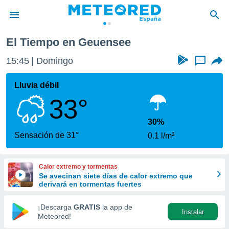
El Tiempo en Geuensee
privacidad
15:45
Domingo
...
o de
tiempo.com)
borado por
Lluvia débil
es para
33°
ue la
 que se
e calidad.
30%
eder a este
Sensación de 31°
0.1 l/m²
ediante las
opciones:
Calor extremo y tormentas
ookies y
Se avecinan siete días de calor extremo que
e forma
derivará en tormentas fuertes
d digital
¡Descarga
GRATIS
la app de
Instalar
ada, basada
Meteored!
mación