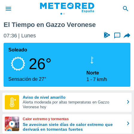
El Tiempo en Gazzo Veronese
privacidad
07:36
Lunes
...
o de
tiempo.com)
borado por
Soleado
es para
26°
ue la
 que se
e calidad.
Norte
eder a este
Sensación de 27°
1
7 km/h
ediante las
opciones:
Aviso de nivel amarillo
ookies y
Alerta moderada por altas temperaturas en Gazzo
e forma
Veronese hoy
d digital
Calor extremo y tormentas
ada, basada
Se avecinan siete días de calor extremo que
derivará en tormentas fuertes
mación