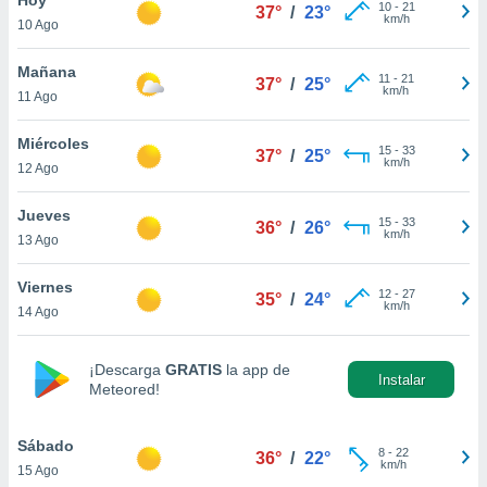
10
-
21
37°
/
23°
km/h
10 Ago
do en
 mismo.
sultar más
Mañana
11
-
21
37°
/
25°
 en nuestra
km/h
11 Ago
 Cookies
y
ualquier
Miércoles
15
-
33
37°
/
25°
km/h
12 Ago
ento
 botón
ación de
Jueves
15
-
33
36°
/
26°
kies
km/h
13 Ago
 disponible
e nuestra
Viernes
12
-
27
.
35°
/
24°
km/h
14 Ago
IVAMENTE,
¡Descarga
GRATIS
la app de
Instalar
Meteored!
as
 a cookies
Sábado
 no aceptar
8
-
22
36°
/
22°
km/h
15 Ago
ón de