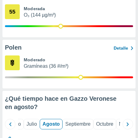
 seleccionar
o.
Moderada
55
O₃ (144 µg/m³)
calización
precisa e
ión mediante
, publicidad
Polen
Detalle
dos,
 publicidad
Moderado
,
Gramíneas (36 #/m³)
ón de
 desarrollo
s.
tros 1199
ios
¿Qué tiempo hace en Gazzo Veronese
en
agosto
?
yo
Junio
Julio
Agosto
Septiembre
Octubre
Noviemb