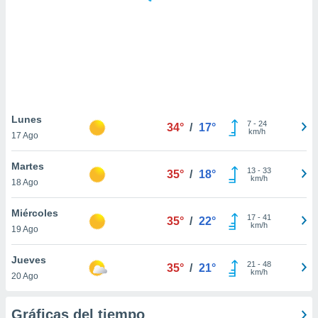
 botón
.
nto,
cios
kies,
ores únicos
Lunes
7
-
24
as similares
34°
/
17°
km/h
17 Ago
nar,
rocesar
Martes
onales como
13
-
33
35°
/
18°
km/h
 este sitio
18 Ago
recciones IP
ficadores de
Miércoles
17
-
41
35°
/
22°
 posible
km/h
19 Ago
s
 traten tus
Jueves
nales en
21
-
48
35°
/
21°
km/h
 interés
20 Ago
go a lo que
nerte. Para
Gráficas del tiempo
retirar su