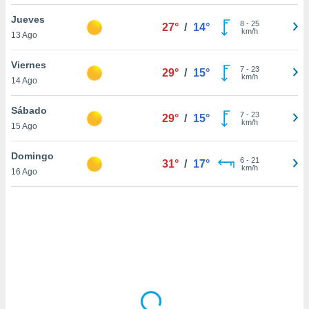
uedes
uestro sitio
Jueves
8
-
25
27°
/
14°
.com. En
km/h
13 Ago
te
 de que
Viernes
talarán
7
-
23
29°
/
15°
km/h
14 Ago
e sean
para
a
Sábado
7
-
23
29°
/
15°
por el sitio
km/h
15 Ago
o se
cookies para
Domingo
6
-
21
31°
/
17°
km/h
16 Ago
nto ni para
licidad o
ado, aunque
sualizar
general no
ada. Puedes
 instalación
y acceder a
io web a
ste abono