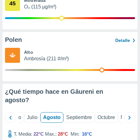
Moderada
 seleccionar
45
o.
O₃ (115 µg/m³)
calización
precisa e
ión mediante
Polen
, publicidad
Detalle
dos,
Alto
 publicidad
Ambrosía (211 #/m³)
,
ón de
 desarrollo
s.
¿Qué tiempo hace en Găureni en
tros 1199
ios
agosto
?
yo
Junio
Julio
Agosto
Septiembre
Octubre
Noviemb
T. Media:
22°C
Max.:
28°C
Min:
16°C