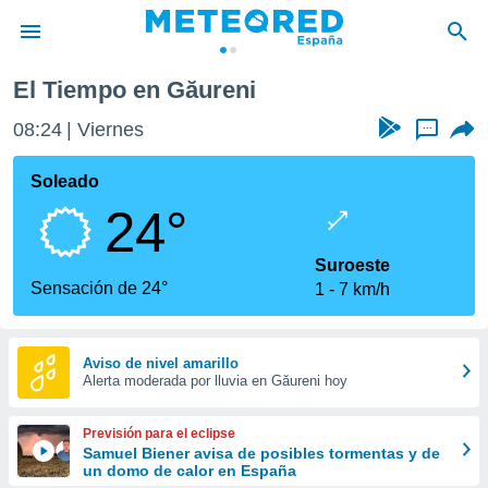
El Tiempo en Găureni
privacidad
08:24
Viernes
...
o de
tiempo.com)
borado por
Soleado
es para
24°
ue la
 que se
e calidad.
Suroeste
eder a este
Sensación de 24°
1
7 km/h
ediante las
opciones:
ookies y
Aviso de nivel amarillo
Alerta moderada por lluvia en Găureni hoy
e forma
d digital
Previsión para el eclipse
ada, basada
Samuel Biener avisa de posibles tormentas y de
un domo de calor en España
mación