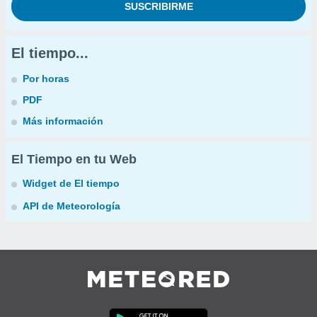
El tiempo...
Por horas
PDF
Más información
El Tiempo en tu Web
Widget de El tiempo
API de Meteorología