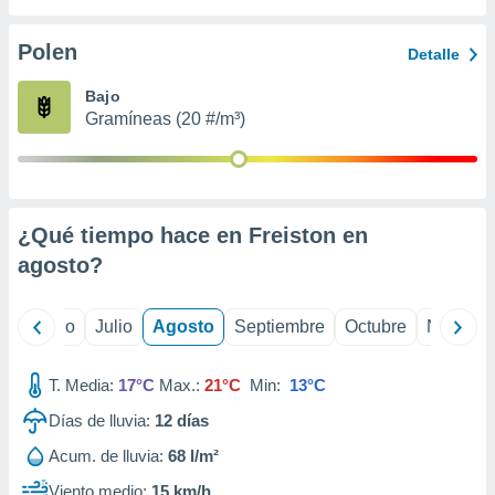
 seleccionar
o.
Polen
Detalle
calización
precisa e
Bajo
ión mediante
Gramíneas (20 #/m³)
, publicidad
dos,
 publicidad
,
¿Qué tiempo hace en Freiston en
ón de
agosto
?
 desarrollo
s.
tros 1199
yo
Junio
Julio
Agosto
Septiembre
Octubre
Noviemb
ios
T. Media:
17°C
Max.:
21°C
Min:
13°C
Días de lluvia:
12
días
Acum. de lluvia:
68 l/m²
Viento medio:
15 km/h