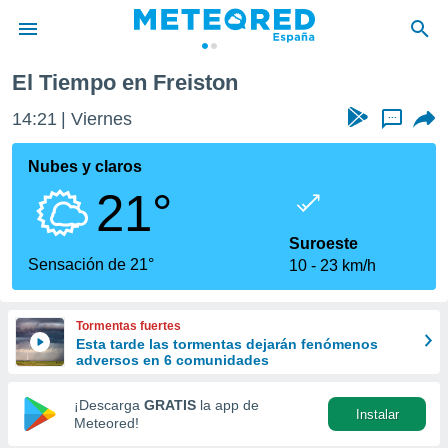
El Tiempo en Freiston
privacidad
14:21
Viernes
...
o de
tiempo.com)
borado por
Nubes y claros
es para
21°
ue la
 que se
e calidad.
Suroeste
eder a este
Sensación de 21°
10
23 km/h
ediante las
opciones:
Tormentas fuertes
ookies y
Esta tarde las tormentas dejarán fenómenos
e forma
adversos en 6 comunidades
d digital
¡Descarga
GRATIS
la app de
Instalar
ada, basada
Meteored!
mación