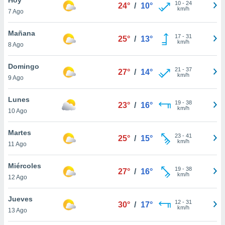
10
-
24
24°
/
10°
km/h
7 Ago
do en
 mismo.
sultar más
Mañana
17
-
31
25°
/
13°
 en nuestra
km/h
8 Ago
 Cookies
y
ualquier
Domingo
21
-
37
27°
/
14°
km/h
9 Ago
ento
 botón
ación de
Lunes
19
-
38
23°
/
16°
kies
km/h
10 Ago
 disponible
e nuestra
Martes
23
-
41
.
25°
/
15°
km/h
11 Ago
IVAMENTE,
Miércoles
19
-
38
27°
/
16°
km/h
12 Ago
as
 a cookies
Jueves
12
-
31
30°
/
17°
km/h
 no aceptar
13 Ago
ón de