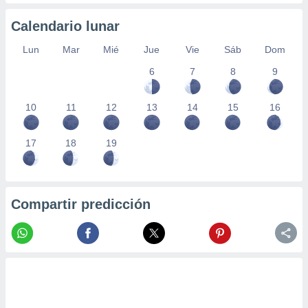
 seleccionar
o.
Calendario lunar
calización
precisa e
Lun
Mar
Mié
Jue
Vie
Sáb
Dom
ión mediante
6
7
8
9
, publicidad
10
11
12
13
14
15
16
dos,
 publicidad
,
17
18
19
ón de
 desarrollo
s.
tros 1199
Compartir predicción
ios