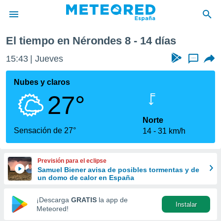
Próxima semana
El tiempo en Nérondes 8 - 14 días
privacidad
15:43
Jueves
...
o de
tiempo.com)
borado por
Nubes y claros
es para
27°
ue la
 que se
e calidad.
Norte
eder a este
Sensación de 27°
14
31 km/h
ediante las
opciones:
Previsión para el eclipse
ookies y
Samuel Biener avisa de posibles tormentas y de
e forma
un domo de calor en España
d digital
¡Descarga
GRATIS
la app de
Instalar
ada, basada
Meteored!
mación