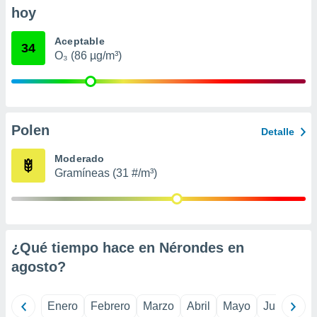
ento u
hoy
 de datos
Aceptable
34
er momento
O₃ (86 µg/m³)
ic en
o en
 Cookies
en
eb.
Polen
Detalle
y
Moderado
socios
el
Gramíneas (31 #/m³)
to de
la
 en un
¿Qué tiempo hace en Nérondes en
 y/o acceder
agosto
?
 de datos
ara
 anuncios
Enero
Febrero
Marzo
Abril
Mayo
Junio
Ju
ar perfiles