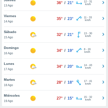
12
-
31
36°
/
21°
km/h
13 Ago
do en
 mismo.
sultar más
Viernes
11
-
33
35°
/
23°
 en nuestra
km/h
14 Ago
 Cookies
y
ualquier
Sábado
13
-
30
32°
/
21°
km/h
15 Ago
ento
 botón
ación de
Domingo
8
-
20
34°
/
19°
kies
km/h
16 Ago
 disponible
e nuestra
Lunes
14
-
43
.
34°
/
20°
km/h
17 Ago
IVAMENTE,
Martes
17
-
41
28°
/
18°
km/h
18 Ago
as
 a cookies
Miércoles
15
-
32
27°
/
15°
km/h
 no aceptar
19 Ago
ón de