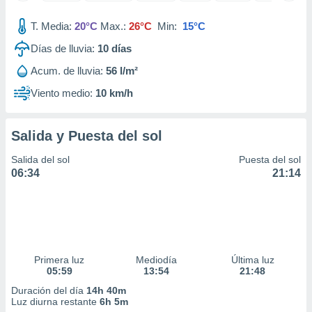
idad
a, utilizar
T. Media:
20°C
Max.:
26°C
Min:
15°C
a
Días de lluvia:
10
días
 la
Acum. de lluvia:
56 l/m²
da, crear un
personalizar
Viento medio:
10 km/h
o, uso de
a la
e contenido
Salida y Puesta del sol
do, medir el
 de la
Salida del sol
Puesta del sol
medir el
06:34
21:14
 del
 comprender
 través de
s o a través
nación de
edentes de
Primera luz
Mediodía
Última luz
fuentes,
05:59
13:54
21:48
y mejora de
os, uso de
Duración del día
14h 40m
ados con el
Luz diurna restante
6h 5m