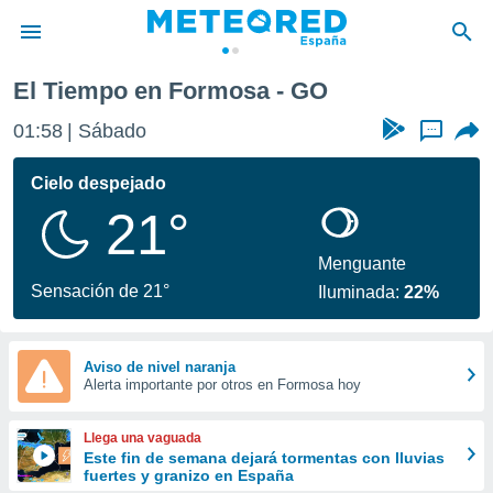
El Tiempo en Formosa - GO
privacidad
01:58
Sábado
...
o de
tiempo.com)
borado por
Cielo despejado
es para
21°
ue la
 que se
e calidad.
Menguante
eder a este
Sensación de 21°
Iluminada:
22%
ediante las
opciones:
ookies y
Aviso de nivel naranja
Alerta importante por otros en Formosa hoy
e forma
d digital
Llega una vaguada
ada, basada
Este fin de semana dejará tormentas con lluvias
fuertes y granizo en España
mación