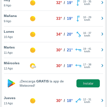
15
-
35
32°
/
19°
km/h
8 Ago
do en
 mismo.
sultar más
Mañana
10
-
29
33°
/
19°
 en nuestra
km/h
9 Ago
 Cookies
y
ualquier
Lunes
16
-
37
34°
/
20°
km/h
10 Ago
ento
 botón
ación de
Martes
19
-
41
30°
/
21°
kies
km/h
11 Ago
 disponible
e nuestra
Miércoles
17
-
38
.
30°
/
18°
km/h
12 Ago
IVAMENTE,
¡Descarga
GRATIS
la app de
Instalar
Meteored!
as
 a cookies
Jueves
 no aceptar
12
-
31
30°
/
18°
km/h
13 Ago
ón de