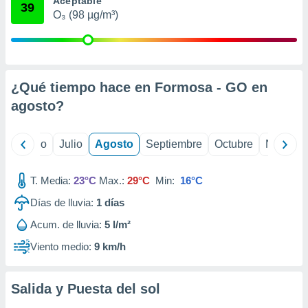
Aceptable
 seleccionar
39
o.
O₃ (98 µg/m³)
calización
precisa e
ión mediante
¿Qué tiempo hace en Formosa - GO en
, publicidad
agosto
?
dos,
 publicidad
,
yo
Junio
Julio
Agosto
Septiembre
Octubre
Noviemb
ón de
 desarrollo
s.
T. Media:
23°C
Max.:
29°C
Min:
16°C
tros 1199
Días de lluvia:
1
días
ios
Acum. de lluvia:
5 l/m²
Viento medio:
9 km/h
Salida y Puesta del sol