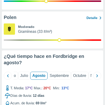
 seleccionar
o.
calización
precisa e
Polen
Detalle
ión mediante
Moderado
, publicidad
Gramíneas (33 #/m³)
dos,
 publicidad
,
ón de
¿Qué tiempo hace en Fordbridge en
 desarrollo
s.
agosto
?
tros 1199
ios
yo
Junio
Julio
Agosto
Septiembre
Octubre
Noviemb
T. Media:
17°C
Max.:
20°C
Min:
13°C
Días de lluvia:
12
días
Acum. de lluvia:
69 l/m²