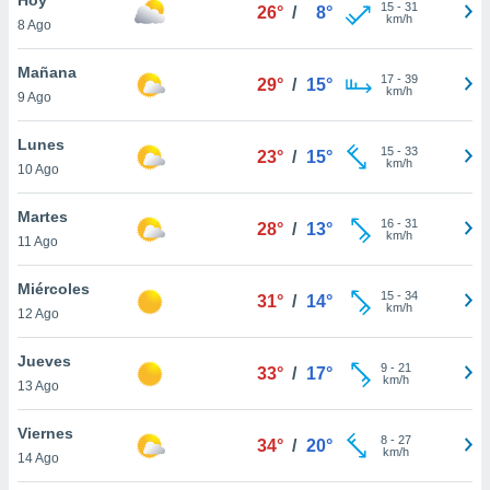
15
-
31
26°
/
8°
km/h
8 Ago
do en
 mismo.
sultar más
Mañana
17
-
39
29°
/
15°
 en nuestra
km/h
9 Ago
 Cookies
y
ualquier
Lunes
15
-
33
23°
/
15°
km/h
10 Ago
ento
 botón
ación de
Martes
16
-
31
28°
/
13°
kies
km/h
11 Ago
 disponible
e nuestra
Miércoles
15
-
34
.
31°
/
14°
km/h
12 Ago
IVAMENTE,
Jueves
9
-
21
33°
/
17°
km/h
13 Ago
as
 a cookies
Viernes
8
-
27
34°
/
20°
km/h
 no aceptar
14 Ago
ón de