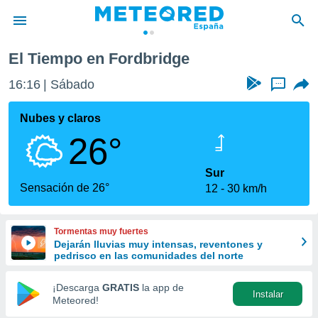
El Tiempo en Fordbridge
privacidad
16:16
Sábado
...
o de
tiempo.com)
borado por
Nubes y claros
es para
26°
ue la
 que se
e calidad.
Sur
eder a este
Sensación de 26°
12
30 km/h
ediante las
opciones:
Tormentas muy fuertes
ookies y
Dejarán lluvias muy intensas, reventones y
e forma
pedrisco en las comunidades del norte
d digital
¡Descarga
GRATIS
la app de
Instalar
ada, basada
Meteored!
mación