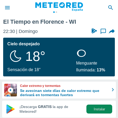
El Tiempo en Florence - WI
privacidad
22:30
Domingo
...
o de
tiempo.com)
borado por
Cielo despejado
es para
18°
ue la
 que se
e calidad.
Menguante
eder a este
Sensación de 18°
Iluminada:
13%
ediante las
opciones:
Calor extremo y tormentas
ookies y
Se avecinan siete días de calor extremo que
e forma
derivará en tormentas fuertes
d digital
¡Descarga
GRATIS
la app de
Instalar
ada, basada
Meteored!
mación