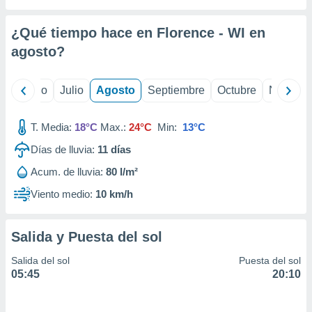
 seleccionar
o.
¿Qué tiempo hace en Florence - WI en
calización
precisa e
agosto
?
ión mediante
, publicidad
yo
Junio
Julio
Agosto
Septiembre
Octubre
Noviemb
dos,
T. Media:
18°C
Max.:
24°C
Min:
13°C
 publicidad
,
Días de lluvia:
11
días
ón de
 desarrollo
Acum. de lluvia:
80 l/m²
s.
Viento medio:
10 km/h
tros 1199
ios
Salida y Puesta del sol
Salida del sol
Puesta del sol
05:45
20:10