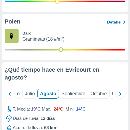
 seleccionar
o.
calización
precisa e
Polen
Detalle
ión mediante
Bajo
, publicidad
Gramíneas (18 #/m³)
dos,
 publicidad
,
ón de
¿Qué tiempo hace en Evricourt en
 desarrollo
s.
agosto
?
tros 1199
ios
yo
Junio
Julio
Agosto
Septiembre
Octubre
Noviemb
T. Media:
19°C
Max.:
24°C
Min:
14°C
Días de lluvia:
12
días
Acum. de lluvia:
68 l/m²