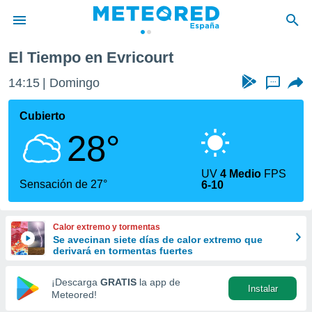
El Tiempo en Evricourt
privacidad
14:15
Domingo
...
o de
tiempo.com)
borado por
Cubierto
es para
28°
ue la
 que se
e calidad.
UV
4 Medio
FPS
eder a este
Sensación de 27°
6-10
ediante las
opciones:
Calor extremo y tormentas
ookies y
Se avecinan siete días de calor extremo que
e forma
derivará en tormentas fuertes
d digital
¡Descarga
GRATIS
la app de
Instalar
ada, basada
Meteored!
mación