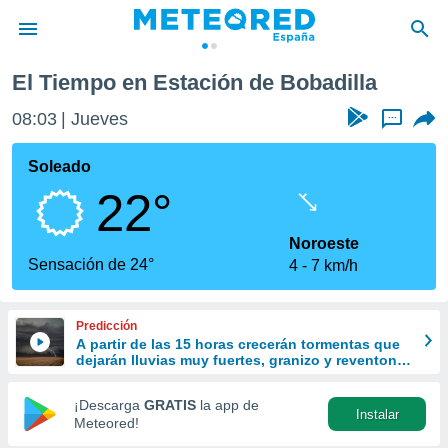
El Tiempo en Estación de Bobadilla
privacidad
08:03
Jueves
...
o de
tiempo.com)
borado por
Soleado
es para
22°
ue la
 que se
e calidad.
Noroeste
eder a este
Sensación de 24°
4
7 km/h
ediante las
opciones:
Predicción
ookies y
A partir de las 15 horas crecerán tormentas que
e forma
dejarán lluvias muy fuertes, granizo y reventones
en el este peninsular
d digital
¡Descarga
GRATIS
la app de
Instalar
ada, basada
Meteored!
mación