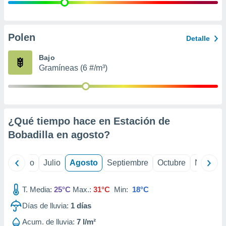
 seleccionar
o.
calización
precisa e
Polen
Detalle
ión mediante
Bajo
, publicidad
Gramíneas (6 #/m³)
dos,
 publicidad
,
ón de
¿Qué tiempo hace en Estación de
 desarrollo
s.
Bobadilla en
agosto
?
tros 1199
ios
yo
Junio
Julio
Agosto
Septiembre
Octubre
Noviemb
T. Media:
25°C
Max.:
31°C
Min:
18°C
Días de lluvia:
1
días
Acum. de lluvia:
7 l/m²