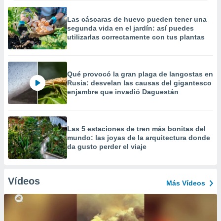
Las cáscaras de huevo pueden tener una
segunda vida en el jardín: así puedes
utilizarlas correctamente con tus plantas
Qué provocó la gran plaga de langostas en
Rusia: desvelan las causas del gigantesco
enjambre que invadió Daguestán
Las 5 estaciones de tren más bonitas del
mundo: las joyas de la arquitectura donde
da gusto perder el viaje
Vídeos
Más Vídeos