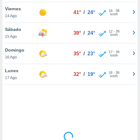
uedes
uestro sitio
Viernes
16
-
38
41°
/
24°
.com. En
km/h
14 Ago
te
 de que
Sábado
talarán
12
-
39
39°
/
24°
km/h
15 Ago
e sean
para
a
Domingo
17
-
39
35°
/
23°
por el sitio
km/h
16 Ago
o se
cookies para
Lunes
16
-
36
32°
/
19°
km/h
17 Ago
nto ni para
licidad o
ado, aunque
sualizar
general no
ada. Puedes
 instalación
y acceder a
io web a
ste abono