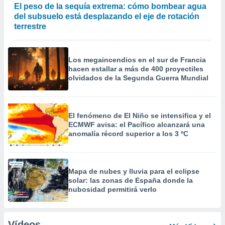
El peso de la sequía extrema: cómo bombear agua
del subsuelo está desplazando el eje de rotación
terrestre
Los megaincendios en el sur de Francia
hacen estallar a más de 400 proyectiles
olvidados de la Segunda Guerra Mundial
El fenómeno de El Niño se intensifica y el
ECMWF avisa: el Pacífico alcanzará una
anomalía récord superior a los 3 ºC
Mapa de nubes y lluvia para el eclipse
solar: las zonas de España donde la
nubosidad permitirá verlo
Vídeos