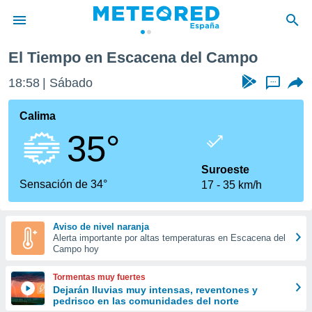
El Tiempo en Escacena del Campo
privacidad
18:58
Sábado
...
o de
tiempo.com)
borado por
Calima
es para
35°
ue la
 que se
e calidad.
Suroeste
eder a este
Sensación de 34°
17
35 km/h
ediante las
opciones:
Aviso de nivel naranja
ookies y
Alerta importante por altas temperaturas en Escacena del
e forma
Campo hoy
d digital
Tormentas muy fuertes
ada, basada
Dejarán lluvias muy intensas, reventones y
pedrisco en las comunidades del norte
mación