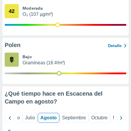
 seleccionar
o.
Moderada
42
O₃ (107 µg/m³)
calización
precisa e
ión mediante
, publicidad
Polen
Detalle
dos,
 publicidad
Bajo
,
Gramíneas (16 #/m³)
ón de
 desarrollo
s.
tros 1199
ios
¿Qué tiempo hace en Escacena del
Campo en
agosto
?
yo
Junio
Julio
Agosto
Septiembre
Octubre
Noviemb