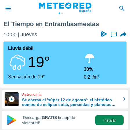
El Tiempo en Entrambasmestas
privacidad
10:00
Jueves
...
o de
tiempo.com)
borado por
Lluvia débil
es para
19°
ue la
 que se
e calidad.
30%
eder a este
Sensación de 19°
0.2 l/m²
ediante las
opciones:
Astronomía
ookies y
Se acerca el 'súper 12 de agosto': el histórico
e forma
combo de eclipse solar, perseidas y planetas
alineados
d digital
¡Descarga
GRATIS
la app de
Instalar
ada, basada
Meteored!
mación