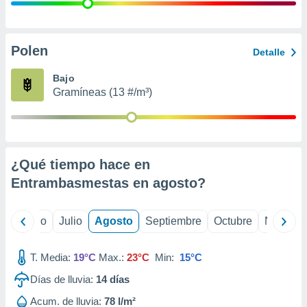
 seleccionar
o.
calización
precisa e
Polen
Detalle
ión mediante
Bajo
, publicidad
Gramíneas (13 #/m³)
dos,
 publicidad
,
ón de
¿Qué tiempo hace en
 desarrollo
s.
Entrambasmestas en
agosto
?
tros 1199
ios
yo
Junio
Julio
Agosto
Septiembre
Octubre
Noviemb
T. Media:
19°C
Max.:
23°C
Min:
15°C
Días de lluvia:
14
días
Acum. de lluvia:
78 l/m²