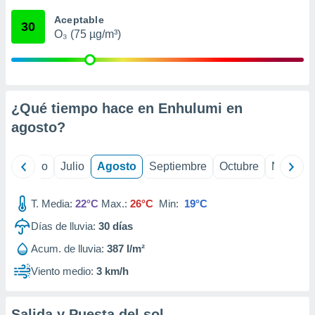
 seleccionar
o.
Aceptable
30
O₃ (75 µg/m³)
calización
precisa e
ión mediante
, publicidad
¿Qué tiempo hace en Enhulumi en
dos,
agosto
?
 publicidad
,
ón de
yo
Junio
Julio
Agosto
Septiembre
Octubre
Noviemb
 desarrollo
s.
T. Media:
22°C
Max.:
26°C
Min:
19°C
tros 1199
ios
Días de lluvia:
30
días
Acum. de lluvia:
387 l/m²
Viento medio:
3 km/h
Salida y Puesta del sol