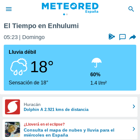
El Tiempo en Enhulumi
privacidad
05:23
Domingo
...
o de
tiempo.com)
borado por
Lluvia débil
es para
18°
ue la
 que se
e calidad.
60%
eder a este
Sensación de 18°
1.4 l/m²
ediante las
opciones:
ookies y
Huracán
Dolphin A 2.921 kms de distancia
e forma
d digital
¿Lloverá en el eclipse?
ada, basada
Consulta el mapa de nubes y lluvia para el
miércoles en España
mación