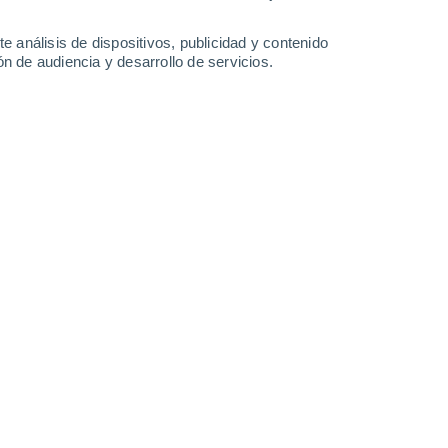
1.7 l/m²
6.3 l/m²
0.5 l/m²
0.9 l/m²
34°
/
23°
32°
/
22°
35°
/
22°
35°
/
23°
e análisis de dispositivos, publicidad y contenido
n de audiencia y desarrollo de servicios.
-
31
km/h
11
-
33
km/h
12
-
32
km/h
9
-
23
km/h
agosto
Este
0 Bajo
6
-
11 km/h
FPS:
no
Este
0 Bajo
6
-
12 km/h
FPS:
no
Este
1 Bajo
5
-
14 km/h
FPS:
no
Este
5 Medio
5
-
17 km/h
FPS:
6-10