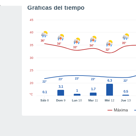
Gráficas del tiempo
45
40
36°
35°
34°
35
34°
33°
32°
30
25
23°
23°
23°
6.3
22°
22°
20
3.1
1.7
1
0.5
0.1
°C
Sáb
8
Dom
9
Lun
10
Mar
11
Mié
12
Jue
13
Máxima