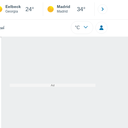
Eelbeck
Madrid
Barcelona
24°
34°
Georgia
Madrid
Barcelona
°C
uí