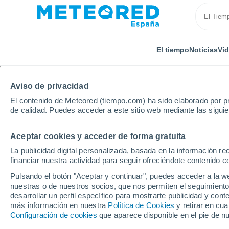
El tiempo
Noticias
Ví
Aviso de privacidad
El contenido de Meteored (tiempo.com) ha sido elaborado por pr
de calidad. Puedes acceder a este sitio web mediante las sigui
Aceptar cookies y acceder de forma gratuita
Inicio
Estados Unidos
Estado de Georgia
Eelbe
La publicidad digital personalizada, basada en la información r
financiar nuestra actividad para seguir ofreciéndote contenido c
El Tiempo en Eelbeck 
Pulsando el botón "Aceptar y continuar", puedes acceder a la w
nuestras o de nuestros socios, que nos permiten el seguimiento
07:25
Sábado
desarrollar un perfil específico para mostrarte publicidad y co
más información en nuestra
Política de Cookies
y retirar en cu
Configuración de cookies
que aparece disponible en el pie de n
Soleado