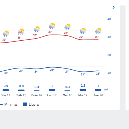
40
38°
38°
37°
30
36°
36°
36°
35°
20
25°
24°
24°
24°
10
23°
23°
23°
1.2
0.9
1
1
0.8
0.3
0.3
l/m²
Vie
14
Sáb
15
Dom
16
Lun
17
Mar
18
Mié
19
Jue
20
Mínima
Lluvia