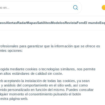
deos
Alertas
Radar
Mapas
Satélites
Modelos
Revista
Foro
El mundo
Esq
ofesionales para garantizar que la información que se ofrece es
entes opciones:
ck
ecogida mediante cookies o tecnologías similares, nos permite
on altos estándares de calidad sin coste.
- GA
eb aceptando la instalación de todas las cookies, ya sean
 y análisis del comportamiento en el sitio web, así como
...
ntenido personalizado en función del mismo. Puedes consultar
alquier momento el consentimiento pulsando el botón
Por horas
uestra página web.
Calor Húmedo Sofocante en las
próximas horas