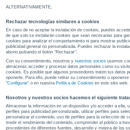
22°
ALTERNATIVAMENTE,
Rechazar tecnologías similares a cookies
Este
En caso de no aceptar la instalación de cookies, puedes acced
Sensación de 19°
6
-
11 km/h
de que solo se instalarán cookies que sean necesarias para garan
cookies para analizar el comportamiento ni para mostrar publici
publicidad general no personalizada. Puedes rechazar la instala
abono pulsando el botón "Rechazar".
Tormentas muy fuertes
Dejarán lluvias muy intensas, reventones y
Con su consentimiento, nosotros y
nuestros socios
usamos cooki
pedrisco en las comunidades del norte
almacenar, acceder y procesar datos personales como su visita e
cookies. Es posible que algunos proveedores traten tus datos pe
El Tiempo 1 - 7 días
Por horas
Actualidad
Mapa d
oponerte. Para ello, puede retirar su consentimiento u oponerse
"Configurar"
o en nuestra
Política de Cookies
en este sitio web.
Nosotros y nuestros socios hacemos el siguiente trata
Mañana
Lunes
Hoy
Almacenar la información en un dispositivo y/o acceder a ella, 
9 Ago
10 Ago
8 Ago
perfiles para publicidad personalizada, utilizar perfiles para sele
personalizar el contenido, uso de perfiles para la selección de c
medir el rendimiento del contenido, comprender al público a tra
procedentes de diferentes fuentes, desarrollo y mejora de los se
80%
70%
40%