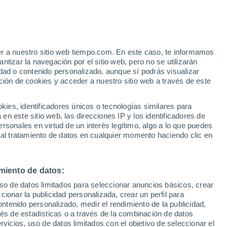
er a nuestro sitio web tiempo.com. En este caso, te informamos
tizar la navegación por el sitio web, pero no se utilizarán
dad o contenido personalizado, aunque sí podrás visualizar
ción de cookies y acceder a nuestro sitio web a través de este
es, identificadores únicos o tecnologías similares para
n este sitio web, las direcciones IP y los identificadores de
rsonales en virtud de un interés legítimo, algo a lo que puedes
e nubosidad
Radar de lluvia
Satélites
Modelos
 al tratamiento de datos en cualquier momento haciendo clic en
miento de datos:
Martes
Miércoles
Jueves
Viernes
uso de datos limitados para seleccionar anuncios básicos, crear
11 Ago
12 Ago
13 Ago
14 Ago
ccionar la publicidad personalizada, crear un perfil para
ontenido personalizado, medir el rendimiento de la publicidad,
vés de estadísticas o a través de la combinación de datos
rvicios, uso de datos limitados con el objetivo de seleccionar el
80%
90%
80%
80%