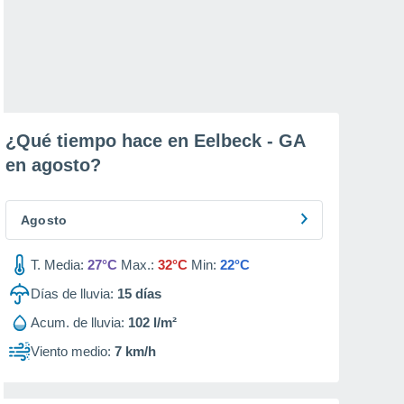
¿Qué tiempo hace en Eelbeck - GA
en
agosto
?
Agosto
T. Media:
27°C
Max.:
32°C
Min:
22°C
Días de lluvia:
15
días
Acum. de lluvia:
102 l/m²
Viento medio:
7 km/h