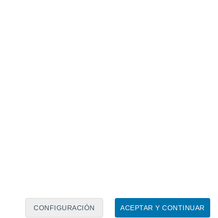
Calendario lunar
Lun
Mar
Mié
Jue
Vie
Sáb
Dom
8
9
10
11
12
13
14
15
16
17
18
19
20
21
CONFIGURACIÓN
ACEPTAR Y CONTINUAR