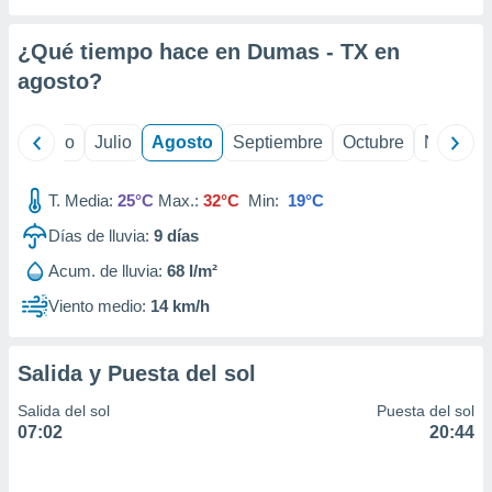
 seleccionar
o.
¿Qué tiempo hace en Dumas - TX en
calización
precisa e
agosto
?
ión mediante
, publicidad
yo
Junio
Julio
Agosto
Septiembre
Octubre
Noviemb
dos,
T. Media:
25°C
Max.:
32°C
Min:
19°C
 publicidad
,
Días de lluvia:
9
días
ón de
 desarrollo
Acum. de lluvia:
68 l/m²
s.
Viento medio:
14 km/h
tros 1199
ios
Salida y Puesta del sol
Salida del sol
Puesta del sol
07:02
20:44