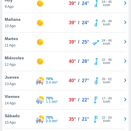
24
-
45
39°
/
24°
km/h
9 Ago
do en
 mismo.
sultar más
Mañana
25
-
48
39°
/
24°
 en nuestra
km/h
10 Ago
 Cookies
y
ualquier
Martes
24
-
46
39°
/
25°
km/h
11 Ago
ento
 botón
ación de
Miércoles
22
-
46
40°
/
26°
kies
km/h
12 Ago
 disponible
e nuestra
Jueves
70%
26
-
62
.
40°
/
27°
0.4 l/m²
km/h
13 Ago
IVAMENTE,
Viernes
70%
17
-
49
39°
/
22°
1.1 l/m²
km/h
14 Ago
as
 a cookies
Sábado
70%
22
-
54
35°
/
21°
0.9 l/m²
km/h
 no aceptar
15 Ago
ón de