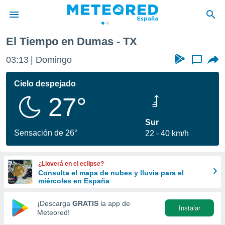
El Tiempo en Dumas - TX
privacidad
03:13
Domingo
...
o de
tiempo.com)
borado por
Cielo despejado
es para
27°
ue la
 que se
e calidad.
Sur
eder a este
Sensación de 26°
22
40 km/h
ediante las
opciones:
¿Lloverá en el eclipse?
ookies y
Consulta el mapa de nubes y lluvia para el
e forma
miércoles en España
d digital
¡Descarga
GRATIS
la app de
Instalar
ada, basada
Meteored!
mación