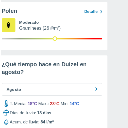
Polen
Detalle
Moderado
Gramíneas (26 #/m³)
¿Qué tiempo hace en Duizel en
agosto
?
Agosto
T. Media:
18°C
Max.:
23°C
Min:
14°C
Días de lluvia:
13
días
Acum. de lluvia:
84 l/m²