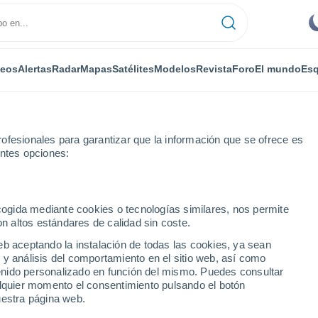
deos
Alertas
Radar
Mapas
Satélites
Modelos
Revista
Foro
El mundo
Esq
ofesionales para garantizar que la información que se ofrece es
entes opciones:
ecogida mediante cookies o tecnologías similares, nos permite
on altos estándares de calidad sin coste.
eb aceptando la instalación de todas las cookies, ya sean
 y análisis del comportamiento en el sitio web, así como
...
ntenido personalizado en función del mismo. Puedes consultar
alquier momento el consentimiento pulsando el botón
Por horas
uestra página web.
Cielos despejados en las
próximas horas