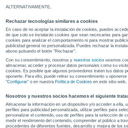
14°
ALTERNATIVAMENTE,
Rechazar tecnologías similares a cookies
Menguant
En caso de no aceptar la instalación de cookies, puedes acced
Iluminada
Sensación de 14°
de que solo se instalarán cookies que sean necesarias para garan
cookies para analizar el comportamiento ni para mostrar publici
publicidad general no personalizada. Puedes rechazar la instala
abono pulsando el botón "Rechazar".
Llega una vaguada
Este fin de semana dejará tormentas con lluv
Con su consentimiento, nosotros y
nuestros socios
usamos cooki
fuertes y granizo en España
almacenar, acceder y procesar datos personales como su visita e
cookies. Es posible que algunos proveedores traten tus datos pe
El Tiempo 1 - 7 días
Por horas
Actualidad
Mapa de
oponerte. Para ello, puede retirar su consentimiento u oponerse
"Configurar"
o en nuestra
Política de Cookies
en este sitio web.
Nosotros y nuestros socios hacemos el siguiente trata
Mañana
Lunes
Hoy
Almacenar la información en un dispositivo y/o acceder a ella, 
9 Ago
10 Ago
8 Ago
perfiles para publicidad personalizada, utilizar perfiles para sele
personalizar el contenido, uso de perfiles para la selección de c
medir el rendimiento del contenido, comprender al público a tra
procedentes de diferentes fuentes, desarrollo y mejora de los se