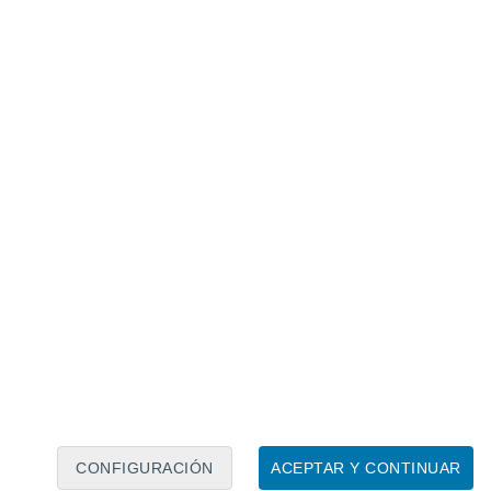
Calendario lunar
Lun
Mar
Mié
Jue
Vie
Sáb
Dom
8
9
10
11
12
13
14
15
16
17
18
19
20
21
CONFIGURACIÓN
ACEPTAR Y CONTINUAR