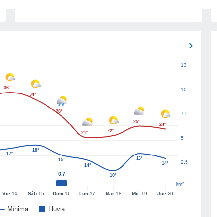
13
36°
10
34°
28°
7.5
25°
24°
22°
21°
5
18°
17°
16°
15°
2.5
14°
14°
0.7
10°
l/m²
Vie
14
Sáb
15
Dom
16
Lun
17
Mar
18
Mié
19
Jue
20
Mínima
Lluvia