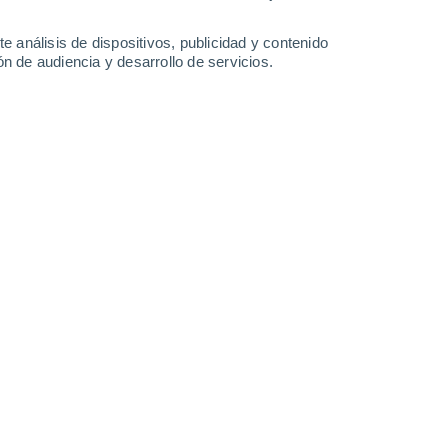
24°
/
12°
28°
/
13°
33°
/
16°
36°
/
17°
e análisis de dispositivos, publicidad y contenido
n de audiencia y desarrollo de servicios.
-
29
km/h
14
-
31
km/h
10
-
23
km/h
8
-
17
km/h
o
Este
0 Bajo
°
5
-
7 km/h
FPS:
no
o
Este
0 Bajo
°
5
-
7 km/h
FPS:
no
o
Este
0 Bajo
°
6
-
8 km/h
FPS:
no
Este
0 Bajo
°
5
-
11 km/h
FPS:
no