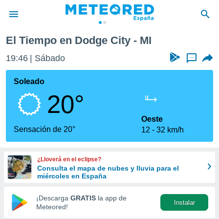
El Tiempo en Dodge City - MI
privacidad
19:46
Sábado
...
o de
tiempo.com)
borado por
Soleado
es para
20°
ue la
 que se
e calidad.
Oeste
eder a este
Sensación de 20°
12
32 km/h
ediante las
opciones:
¿Lloverá en el eclipse?
ookies y
Consulta el mapa de nubes y lluvia para el
e forma
miércoles en España
d digital
¡Descarga
GRATIS
la app de
Instalar
ada, basada
Meteored!
mación