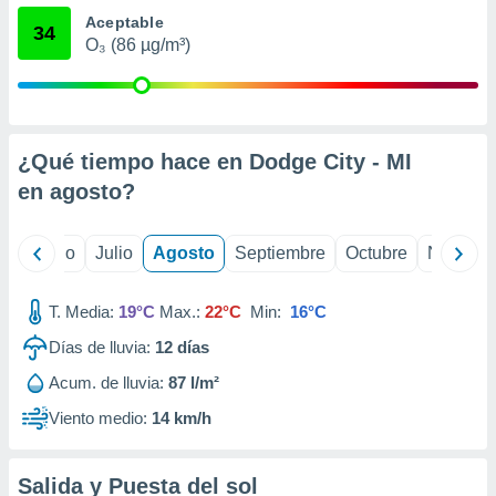
 seleccionar
Aceptable
o.
34
O₃ (86 µg/m³)
calización
precisa e
ión mediante
, publicidad
¿Qué tiempo hace en Dodge City - MI
dos,
en
agosto
?
 publicidad
,
ón de
yo
Junio
Julio
Agosto
Septiembre
Octubre
Noviemb
 desarrollo
s.
T. Media:
19°C
Max.:
22°C
Min:
16°C
tros 1199
ios
Días de lluvia:
12
días
Acum. de lluvia:
87 l/m²
Viento medio:
14 km/h
Salida y Puesta del sol