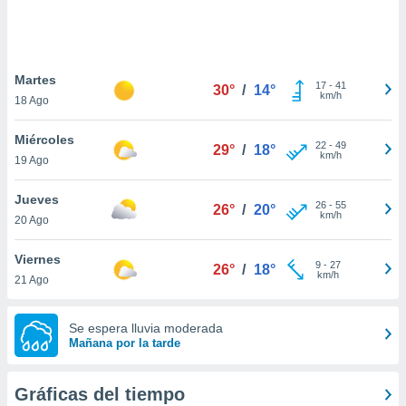
 botón
.
nto,
Martes
17
-
41
30°
/
14°
km/h
18 Ago
cios
kies,
Miércoles
ores únicos
22
-
49
29°
/
18°
km/h
19 Ago
as similares
nar,
rocesar
Jueves
26
-
55
26°
/
20°
onales como
km/h
20 Ago
 este sitio
recciones IP
Viernes
ficadores de
9
-
27
26°
/
18°
km/h
21 Ago
 posible
s
 traten tus
Se espera lluvia moderada
nales en
Mañana por la tarde
 interés
go a lo que
nerte. Para
Gráficas del tiempo
retirar su