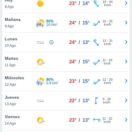
19
-
44
23°
/
14°
km/h
8 Ago
do en
 mismo.
sultar más
Mañana
80%
16
-
35
24°
/
15°
 en nuestra
10 l/m²
km/h
9 Ago
 Cookies
y
ualquier
Lunes
13
-
31
24°
/
13°
km/h
10 Ago
ento
 botón
ación de
Martes
11
-
29
24°
/
15°
kies
km/h
11 Ago
 disponible
e nuestra
Miércoles
80%
12
-
29
.
23°
/
15°
0.8 l/m²
km/h
12 Ago
IVAMENTE,
Jueves
9
-
28
22°
/
13°
km/h
13 Ago
as
 a cookies
Viernes
11
-
32
23°
/
13°
km/h
 no aceptar
14 Ago
ón de