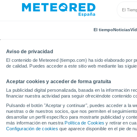
El tiempo
Noticias
Ví
Aviso de privacidad
El contenido de Meteored (tiempo.com) ha sido elaborado por pr
de calidad. Puedes acceder a este sitio web mediante las sigui
Aceptar cookies y acceder de forma gratuita
Inicio
Argelia
Relizane
Djilah Ben Amar
La publicidad digital personalizada, basada en la información r
financiar nuestra actividad para seguir ofreciéndote contenido c
El Tiempo en Djilah B
Pulsando el botón "Aceptar y continuar", puedes acceder a la w
nuestras o de nuestros socios, que nos permiten el seguimiento
06:28
Viernes
desarrollar un perfil específico para mostrarte publicidad y co
más información en nuestra
Política de Cookies
y retirar en cu
Configuración de cookies
que aparece disponible en el pie de n
Soleado