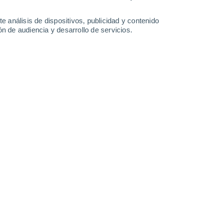
42°
/
26°
42°
/
25°
43°
/
26°
40°
/
25°
e análisis de dispositivos, publicidad y contenido
n de audiencia y desarrollo de servicios.
-
34
km/h
10
-
29
km/h
15
-
38
km/h
17
-
35
km/h
 de agosto
Sureste
0 Bajo
1
-
4 km/h
FPS:
no
Norte
0 Bajo
1
-
3 km/h
FPS:
no
Noroeste
1 Bajo
4
-
12 km/h
FPS:
no
Noroeste
2 Bajo
4
-
15 km/h
FPS:
no