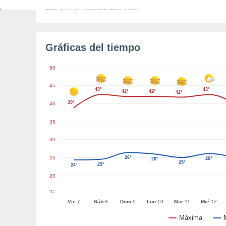
Luz diurna restante
13h 53m
Gráficas del tiempo
50
45
43°
43°
42°
42°
42°
39°
40
35
30
25
26°
26°
26°
25°
25°
24°
20
°C
Vie
7
Sáb
8
Dom
9
Lun
10
Mar
11
Mié
12
Máxima