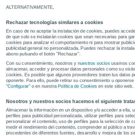
25°
ALTERNATIVAMENTE,
Rechazar tecnologías similares a cookies
Sureste
En caso de no aceptar la instalación de cookies, puedes acced
Sensación de 26°
1
-
4 km/h
de que solo se instalarán cookies que sean necesarias para garan
cookies para analizar el comportamiento ni para mostrar publici
publicidad general no personalizada. Puedes rechazar la instala
abono pulsando el botón "Rechazar".
Previsión para el eclipse
Samuel Biener avisa de posibles tormentas y
Con su consentimiento, nosotros y
nuestros socios
usamos cooki
un domo de calor en España
almacenar, acceder y procesar datos personales como su visita e
cookies. Es posible que algunos proveedores traten tus datos pe
El Tiempo 1 - 7 días
Por horas
Actualidad
Mapa de
oponerte. Para ello, puede retirar su consentimiento u oponerse
"Configurar"
o en nuestra
Política de Cookies
en este sitio web.
Nosotros y nuestros socios hacemos el siguiente trata
Mañana
Domingo
Hoy
Almacenar la información en un dispositivo y/o acceder a ella, 
8 Ago
9 Ago
7 Ago
perfiles para publicidad personalizada, utilizar perfiles para sele
personalizar el contenido, uso de perfiles para la selección de c
medir el rendimiento del contenido, comprender al público a tra
procedentes de diferentes fuentes, desarrollo y mejora de los se