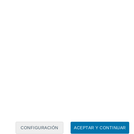
Calendario lunar
Lun
Mar
Mié
Jue
Vie
Sáb
Dom
7
8
9
10
11
12
13
14
15
16
17
18
19
20
CONFIGURACIÓN
ACEPTAR Y CONTINUAR