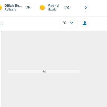
Djilah Ben Amar
Madrid
Barcelona
25°
24°
Relizane
Madrid
Barcelona
°C
uí