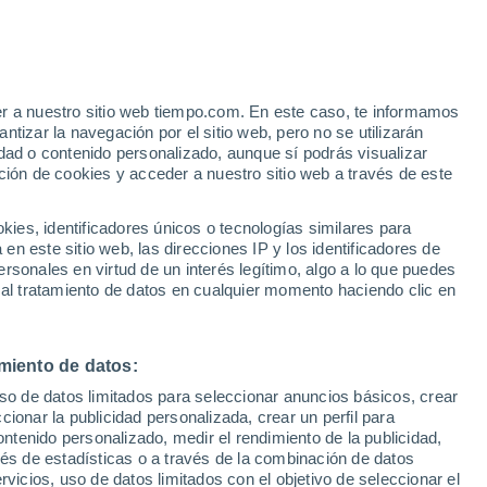
Aviso de nivel amarillo
Alerta moderada por tormenta en
Djilah Ben Amar hoy
er a nuestro sitio web tiempo.com. En este caso, te informamos
tizar la navegación por el sitio web, pero no se utilizarán
dad o contenido personalizado, aunque sí podrás visualizar
ción de cookies y acceder a nuestro sitio web a través de este
 de
es, identificadores únicos o tecnologías similares para
n este sitio web, las direcciones IP y los identificadores de
rsonales en virtud de un interés legítimo, algo a lo que puedes
 temperatura
Radar de lluvia
Satélites
Modelos
 al tratamiento de datos en cualquier momento haciendo clic en
miento de datos:
Lunes
Martes
Miércoles
Jueves
uso de datos limitados para seleccionar anuncios básicos, crear
10 Ago
11 Ago
12 Ago
13 Ago
ccionar la publicidad personalizada, crear un perfil para
ontenido personalizado, medir el rendimiento de la publicidad,
vés de estadísticas o a través de la combinación de datos
rvicios, uso de datos limitados con el objetivo de seleccionar el