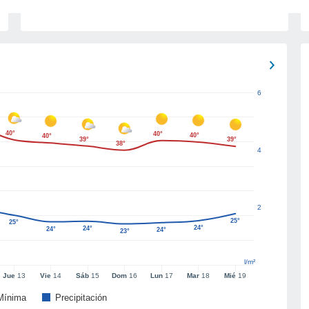
6
40°
40°
40°
40°
39°
39°
38°
4
2
25°
25°
24°
24°
24°
24°
23°
l/m²
Jue
13
Vie
14
Sáb
15
Dom
16
Lun
17
Mar
18
Mié
19
Mínima
Precipitación