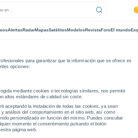
deos
Alertas
Radar
Mapas
Satélites
Modelos
Revista
Foro
El mundo
Esq
ofesionales para garantizar que la información que se ofrece es
entes opciones:
ecogida mediante cookies o tecnologías similares, nos permite
on altos estándares de calidad sin coste.
en Amar
eb aceptando la instalación de todas las cookies, ya sean
 y análisis del comportamiento en el sitio web, así como
...
ntenido personalizado en función del mismo. Puedes consultar
alquier momento el consentimiento pulsando el botón
Por horas
uestra página web.
Cielos despejados en las
próximas horas