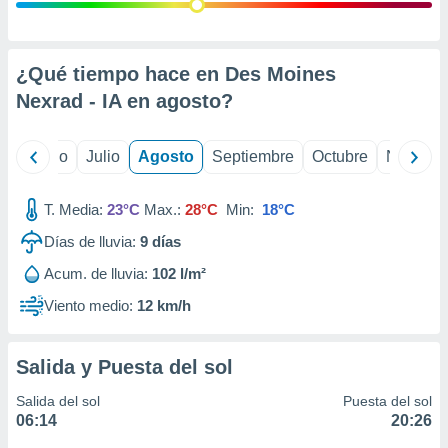
 seleccionar
o.
calización
precisa e
¿Qué tiempo hace en Des Moines
ión mediante
Nexrad - IA en
agosto
?
, publicidad
yo
Junio
Julio
Agosto
Septiembre
Octubre
Noviemb
dos,
 publicidad
,
T. Media:
23°C
Max.:
28°C
Min:
18°C
ón de
Días de lluvia:
9
días
 desarrollo
s.
Acum. de lluvia:
102 l/m²
tros 1199
Viento medio:
12 km/h
ios
Salida y Puesta del sol
Salida del sol
Puesta del sol
06:14
20:26