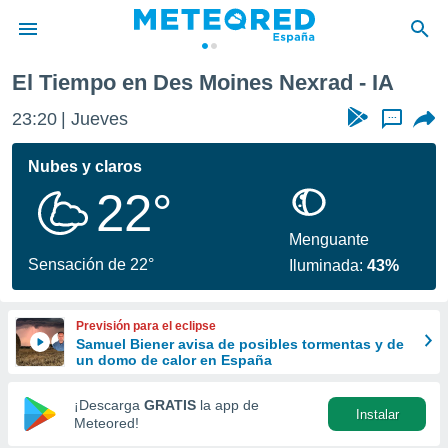
El Tiempo en Des Moines Nexrad - IA
privacidad
23:20
Jueves
...
o de
tiempo.com)
borado por
Nubes y claros
es para
22°
ue la
 que se
e calidad.
Menguante
eder a este
Sensación de 22°
Iluminada:
43%
ediante las
opciones:
Previsión para el eclipse
ookies y
Samuel Biener avisa de posibles tormentas y de
e forma
un domo de calor en España
d digital
¡Descarga
GRATIS
la app de
Instalar
ada, basada
Meteored!
mación