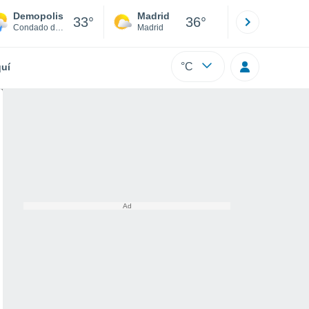
Demopolis
Madrid
Barcelona
33°
36°
Condado de Marengo
Madrid
Barcelona
°C
uí