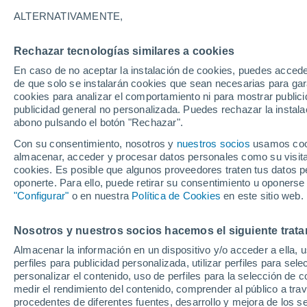
33°
ALTERNATIVAMENTE,
Rechazar tecnologías similares a cookies
30%
En caso de no aceptar la instalación de cookies, puedes acced
Sensación de 35°
0.1 l/m²
de que solo se instalarán cookies que sean necesarias para garan
cookies para analizar el comportamiento ni para mostrar publici
publicidad general no personalizada. Puedes rechazar la instala
abono pulsando el botón "Rechazar".
Previsión para el eclipse
Samuel Biener avisa de posibles tormentas y
Con su consentimiento, nosotros y
nuestros socios
usamos cooki
un domo de calor en España
almacenar, acceder y procesar datos personales como su visita e
cookies. Es posible que algunos proveedores traten tus datos pe
El Tiempo 1 - 7 días
Por horas
Actualidad
Mapa de
oponerte. Para ello, puede retirar su consentimiento u oponerse
"Configurar"
o en nuestra
Política de Cookies
en este sitio web.
Nosotros y nuestros socios hacemos el siguiente trata
Mañana
Sábado
D
Hoy
Almacenar la información en un dispositivo y/o acceder a ella, 
7 Ago
8 Ago
6 Ago
perfiles para publicidad personalizada, utilizar perfiles para sele
personalizar el contenido, uso de perfiles para la selección de c
medir el rendimiento del contenido, comprender al público a tra
procedentes de diferentes fuentes, desarrollo y mejora de los se
60%
70%
60%