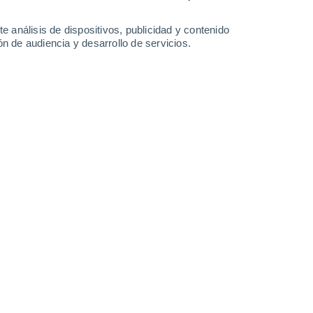
0.3 l/m²
9.8 l/m²
4.4 l/m²
0.8 l/m²
34°
/
23°
35°
/
24°
33°
/
24°
35°
/
23°
e análisis de dispositivos, publicidad y contenido
n de audiencia y desarrollo de servicios.
-
16
km/h
8
-
23
km/h
11
-
39
km/h
11
-
23
km/h
de agosto
Sureste
9 ¡Muy Alto!
6
-
17 km/h
FPS:
25-50
Sureste
8 ¡Muy Alto!
7
-
18 km/h
FPS:
25-50
Sureste
6 Alto
8
-
20 km/h
FPS:
15-25
Sureste
4 Medio
7
-
20 km/h
FPS:
6-10