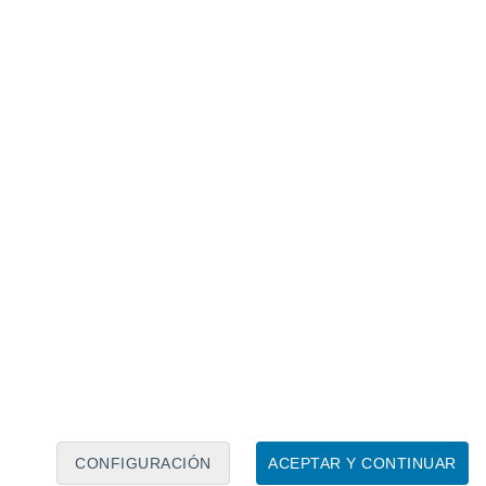
Calendario lunar
Lun
Mar
Mié
Jue
Vie
Sáb
Dom
6
7
8
9
10
11
12
13
14
15
16
17
18
19
CONFIGURACIÓN
ACEPTAR Y CONTINUAR