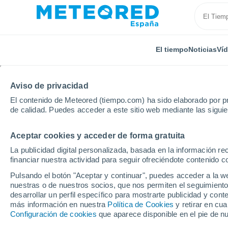
El tiempo
Noticias
Ví
Aviso de privacidad
El contenido de Meteored (tiempo.com) ha sido elaborado por pr
de calidad. Puedes acceder a este sitio web mediante las sigui
Aceptar cookies y acceder de forma gratuita
Inicio
Estados Unidos
Estado de Alabama
Demo
La publicidad digital personalizada, basada en la información r
financiar nuestra actividad para seguir ofreciéndote contenido c
El Tiempo en Demopoli
Pulsando el botón "Aceptar y continuar", puedes acceder a la w
nuestras o de nuestros socios, que nos permiten el seguimiento
13:24
Jueves
desarrollar un perfil específico para mostrarte publicidad y co
más información en nuestra
Política de Cookies
y retirar en cu
Configuración de cookies
que aparece disponible en el pie de n
Lluvia débil