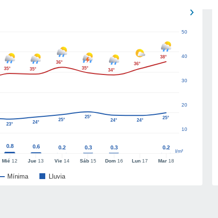
50
40
38°
36°
36°
35°
35°
35°
34°
30
20
25°
25°
25°
24°
24°
24°
23°
10
0.8
0.6
0.2
0.3
0.3
0.2
l/m²
Mié
12
Jue
13
Vie
14
Sáb
15
Dom
16
Lun
17
Mar
18
Mínima
Lluvia