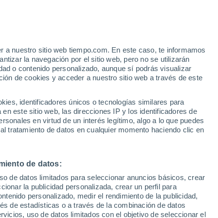
er a nuestro sitio web tiempo.com. En este caso, te informamos
tizar la navegación por el sitio web, pero no se utilizarán
dad o contenido personalizado, aunque sí podrás visualizar
ción de cookies y acceder a nuestro sitio web a través de este
 de
es, identificadores únicos o tecnologías similares para
n este sitio web, las direcciones IP y los identificadores de
rsonales en virtud de un interés legítimo, algo a lo que puedes
 lluvia
Radar de lluvia
Satélites
Modelos
 al tratamiento de datos en cualquier momento haciendo clic en
miento de datos:
omingo
Lunes
Martes
Miércoles
uso de datos limitados para seleccionar anuncios básicos, crear
9 Ago
10 Ago
11 Ago
12 Ago
ccionar la publicidad personalizada, crear un perfil para
ontenido personalizado, medir el rendimiento de la publicidad,
vés de estadísticas o a través de la combinación de datos
rvicios, uso de datos limitados con el objetivo de seleccionar el
80%
80%
80%
80%