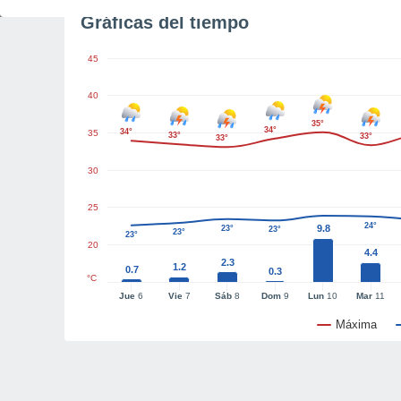
Gráficas del tiempo
45
40
35°
34°
34°
35
33°
33°
33°
30
25
24°
9.8
23°
23°
23°
23°
20
4.4
2.3
1.2
0.7
0.3
°C
Jue
6
Vie
7
Sáb
8
Dom
9
Lun
10
Mar
11
Máxima