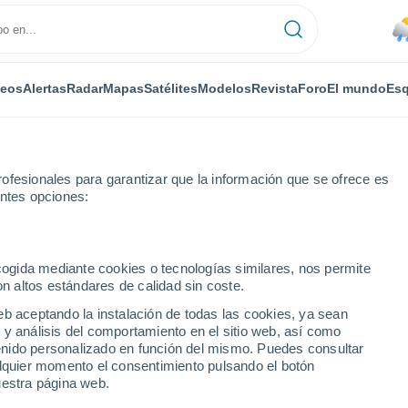
deos
Alertas
Radar
Mapas
Satélites
Modelos
Revista
Foro
El mundo
Esq
ofesionales para garantizar que la información que se ofrece es
entes opciones:
polis
ecogida mediante cookies o tecnologías similares, nos permite
on altos estándares de calidad sin coste.
s - AL
eb aceptando la instalación de todas las cookies, ya sean
 y análisis del comportamiento en el sitio web, así como
...
ntenido personalizado en función del mismo. Puedes consultar
alquier momento el consentimiento pulsando el botón
Por horas
uestra página web.
Calor Húmedo Sofocante en las
próximas horas