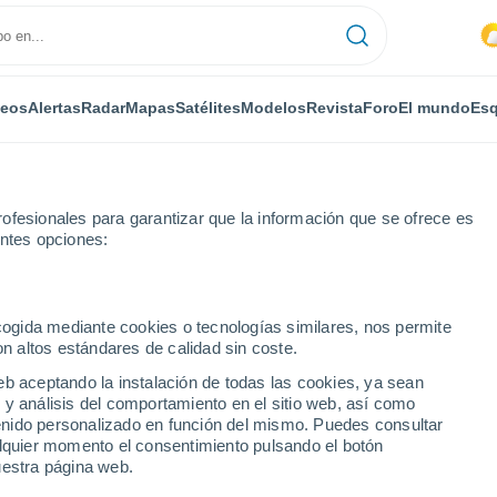
deos
Alertas
Radar
Mapas
Satélites
Modelos
Revista
Foro
El mundo
Esq
ofesionales para garantizar que la información que se ofrece es
entes opciones:
Cuzorn
ecogida mediante cookies o tecnologías similares, nos permite
on altos estándares de calidad sin coste.
eb aceptando la instalación de todas las cookies, ya sean
 y análisis del comportamiento en el sitio web, así como
...
ntenido personalizado en función del mismo. Puedes consultar
alquier momento el consentimiento pulsando el botón
Por horas
uestra página web.
Intervalos nubosos en las
próximas horas