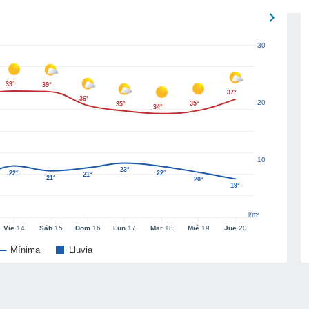
30
39°
39°
37°
36°
20
35°
35°
34°
10
23°
22°
22°
21°
21°
20°
19°
l/m²
Vie
14
Sáb
15
Dom
16
Lun
17
Mar
18
Mié
19
Jue
20
Mínima
Lluvia