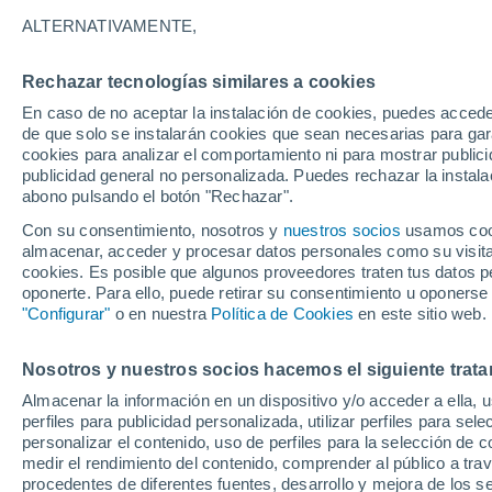
33°
ALTERNATIVAMENTE,
Rechazar tecnologías similares a cookies
Sur
En caso de no aceptar la instalación de cookies, puedes acced
Sensación de 33°
4
-
20 km/
de que solo se instalarán cookies que sean necesarias para garan
cookies para analizar el comportamiento ni para mostrar publici
publicidad general no personalizada. Puedes rechazar la instala
abono pulsando el botón "Rechazar".
Tormentas muy fuertes
Dejarán lluvias muy intensas, reventones y
Con su consentimiento, nosotros y
nuestros socios
usamos cooki
pedrisco en las comunidades del norte
almacenar, acceder y procesar datos personales como su visita e
cookies. Es posible que algunos proveedores traten tus datos pe
El Tiempo 1 - 7 días
Por horas
Actualidad
Mapa d
oponerte. Para ello, puede retirar su consentimiento u oponerse
"Configurar"
o en nuestra
Política de Cookies
en este sitio web.
Nosotros y nuestros socios hacemos el siguiente trata
Mañana
Lunes
Hoy
Almacenar la información en un dispositivo y/o acceder a ella, 
9 Ago
10 Ago
8 Ago
perfiles para publicidad personalizada, utilizar perfiles para sele
personalizar el contenido, uso de perfiles para la selección de c
medir el rendimiento del contenido, comprender al público a tra
procedentes de diferentes fuentes, desarrollo y mejora de los se
60%
70%