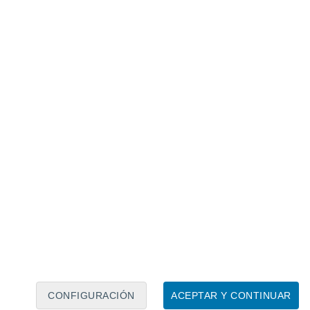
Calendario lunar
Lun
Mar
Mié
Jue
Vie
Sáb
Dom
8
9
10
11
12
13
14
15
16
17
18
19
20
21
CONFIGURACIÓN
ACEPTAR Y CONTINUAR