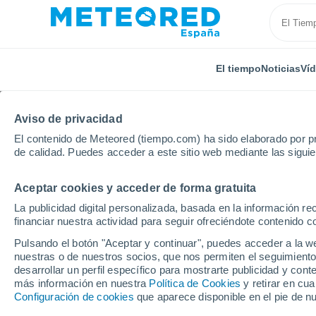
El tiempo
Noticias
Ví
Aviso de privacidad
El contenido de Meteored (tiempo.com) ha sido elaborado por pr
de calidad. Puedes acceder a este sitio web mediante las sigui
Aceptar cookies y acceder de forma gratuita
Inicio
Francia
Nueva Aquitania
Lot y Garona
La publicidad digital personalizada, basada en la información r
financiar nuestra actividad para seguir ofreciéndote contenido c
El Tiempo en Cuzorn
Pulsando el botón "Aceptar y continuar", puedes acceder a la w
nuestras o de nuestros socios, que nos permiten el seguimiento
20:07
Sábado
desarrollar un perfil específico para mostrarte publicidad y co
más información en nuestra
Política de Cookies
y retirar en cu
Configuración de cookies
que aparece disponible en el pie de n
Parcialmente nuboso