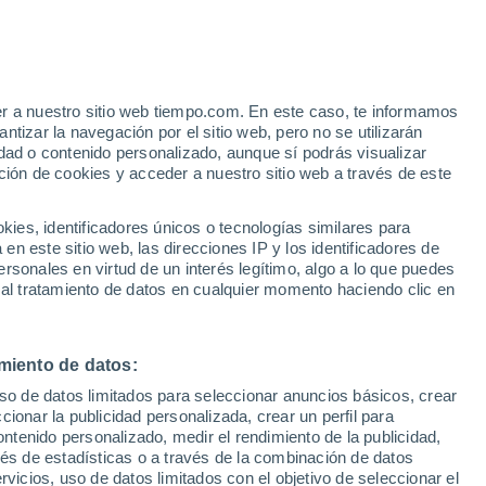
Aviso de nivel amarillo
Alerta moderada por altas
temperaturas en Cuzorn hoy
er a nuestro sitio web tiempo.com. En este caso, te informamos
h
tizar la navegación por el sitio web, pero no se utilizarán
dad o contenido personalizado, aunque sí podrás visualizar
ción de cookies y acceder a nuestro sitio web a través de este
es, identificadores únicos o tecnologías similares para
n este sitio web, las direcciones IP y los identificadores de
rsonales en virtud de un interés legítimo, algo a lo que puedes
e nubosidad
Radar de lluvia
Satélites
Modelos
 al tratamiento de datos en cualquier momento haciendo clic en
miento de datos:
Martes
Miércoles
Jueves
Viernes
uso de datos limitados para seleccionar anuncios básicos, crear
11 Ago
12 Ago
13 Ago
14 Ago
ccionar la publicidad personalizada, crear un perfil para
ontenido personalizado, medir el rendimiento de la publicidad,
vés de estadísticas o a través de la combinación de datos
rvicios, uso de datos limitados con el objetivo de seleccionar el
40%