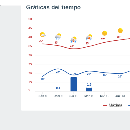
Gráficas del tiempo
50
45
40
38°
37°
36°
35°
35°
35
33°
30
25
22°
20
5.9
21°
20°
20°
19°
18°
15
1.6
0.1
°C
Sáb
8
Dom
9
Lun
10
Mar
11
Mié
12
Jue
13
Máxima