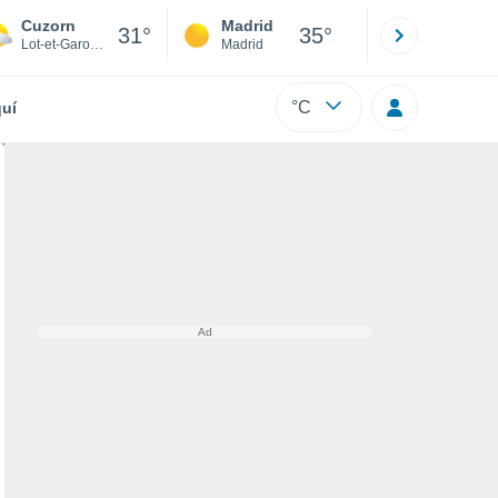
Cuzorn
Madrid
Barcelona
31°
35°
Lot-et-Garonne
Madrid
Barcelona
°C
uí