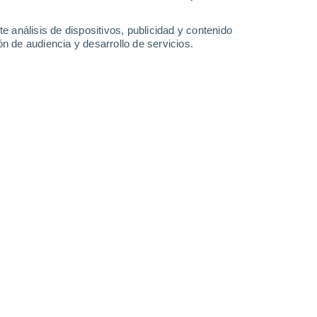
1.6 l/m²
35°
/
21°
37°
/
20°
38°
/
20°
39°
/
22°
e análisis de dispositivos, publicidad y contenido
n de audiencia y desarrollo de servicios.
-
28
km/h
9
-
20
km/h
12
-
31
km/h
8
-
25
km/h
Suroeste
4 Medio
6
-
20 km/h
FPS:
6-10
Sur
2 Bajo
8
-
21 km/h
FPS:
no
Sur
1 Bajo
8
-
21 km/h
FPS:
no
uboso
Sur
0 Bajo
4
-
20 km/h
FPS:
no