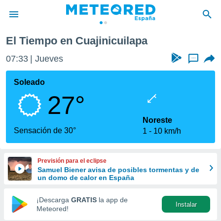
El Tiempo en Cuajinicuilapa
privacidad
07:33
Jueves
...
o de
tiempo.com)
borado por
Soleado
es para
27°
ue la
 que se
e calidad.
Noreste
eder a este
Sensación de 30°
1
10 km/h
ediante las
opciones:
Previsión para el eclipse
ookies y
Samuel Biener avisa de posibles tormentas y de
e forma
un domo de calor en España
d digital
¡Descarga
GRATIS
la app de
Instalar
ada, basada
Meteored!
mación