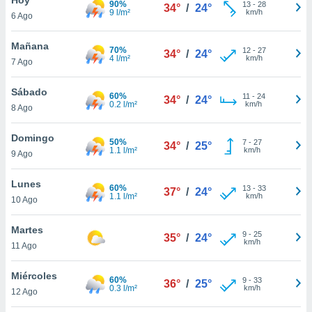
90%
13
-
28
34°
/
24°
9 l/m²
km/h
6 Ago
do en
 mismo.
sultar más
Mañana
70%
12
-
27
34°
/
24°
 en nuestra
4 l/m²
km/h
7 Ago
 Cookies
y
ualquier
Sábado
60%
11
-
24
34°
/
24°
0.2 l/m²
km/h
8 Ago
ento
 botón
ación de
Domingo
50%
7
-
27
34°
/
25°
kies
1.1 l/m²
km/h
9 Ago
 disponible
e nuestra
Lunes
60%
13
-
33
.
37°
/
24°
1.1 l/m²
km/h
10 Ago
IVAMENTE,
Martes
9
-
25
35°
/
24°
km/h
11 Ago
as
 a cookies
Miércoles
60%
9
-
33
36°
/
25°
0.3 l/m²
km/h
 no aceptar
12 Ago
ón de