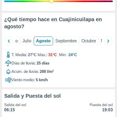
 seleccionar
o.
calización
precisa e
¿Qué tiempo hace en Cuajinicuilapa en
ión mediante
agosto
?
, publicidad
yo
Junio
Julio
Agosto
Septiembre
Octubre
Noviemb
dos,
 publicidad
,
T. Media:
27°C
Max.:
31°C
Min:
24°C
ón de
Días de lluvia:
25
días
 desarrollo
s.
Acum. de lluvia:
288 l/m²
tros 1199
Viento medio:
5 km/h
ios
Salida y Puesta del sol
Salida del sol
Puesta del sol
06:15
19:03