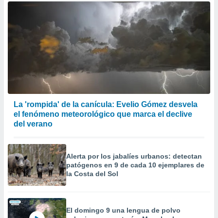
La 'rompida' de la canícula: Evelio Gómez desvela
el fenómeno meteorológico que marca el declive
del verano
Alerta por los jabalíes urbanos: detectan
patógenos en 9 de cada 10 ejemplares de
la Costa del Sol
El domingo 9 una lengua de polvo