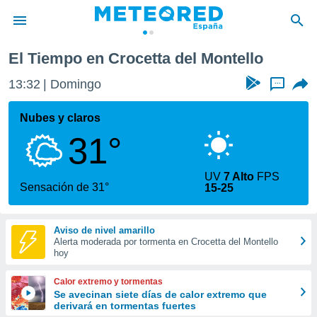
El Tiempo en Crocetta del Montello
privacidad
13:32
Domingo
...
o de
tiempo.com)
borado por
Nubes y claros
es para
31°
ue la
 que se
e calidad.
UV
7 Alto
FPS
eder a este
Sensación de 31°
15-25
ediante las
opciones:
Aviso de nivel amarillo
ookies y
Alerta moderada por tormenta en Crocetta del Montello
e forma
hoy
d digital
Calor extremo y tormentas
ada, basada
Se avecinan siete días de calor extremo que
derivará en tormentas fuertes
mación