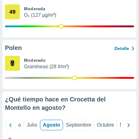
 seleccionar
o.
Moderada
49
O₃ (127 µg/m³)
calización
precisa e
ión mediante
, publicidad
Polen
Detalle
dos,
 publicidad
Moderado
,
Gramíneas (28 #/m³)
ón de
 desarrollo
s.
tros 1199
ios
¿Qué tiempo hace en Crocetta del
Montello en
agosto
?
yo
Junio
Julio
Agosto
Septiembre
Octubre
Noviemb