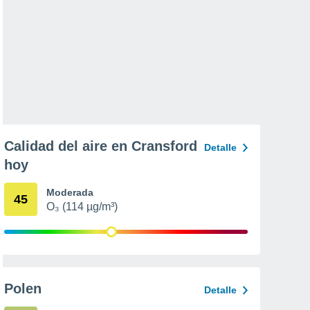
Calidad del aire en Cransford
Detalle
hoy
Moderada
45
O₃ (114 µg/m³)
Polen
Detalle