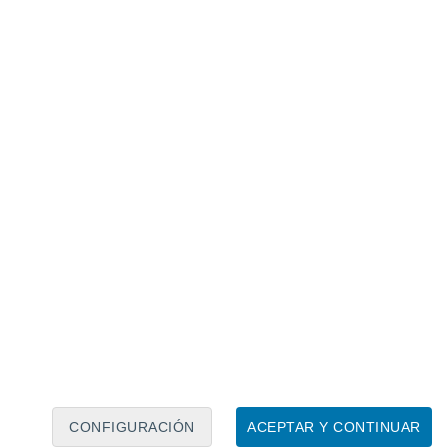
Calendario lunar
Lun
Mar
Mié
Jue
Vie
Sáb
Dom
9
10
11
12
13
14
15
16
17
18
19
20
21
22
CONFIGURACIÓN
ACEPTAR Y CONTINUAR