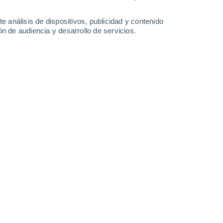
0.4 l/m²
24°
/
16°
28°
/
17°
30°
/
19°
26°
/
18°
e análisis de dispositivos, publicidad y contenido
n de audiencia y desarrollo de servicios.
-
36
km/h
12
-
27
km/h
17
-
38
km/h
18
-
36
km/h
sto
Oeste
0 Bajo
7
-
11 km/h
FPS:
no
Oeste
1 Bajo
6
-
14 km/h
FPS:
no
Oeste
2 Bajo
6
-
16 km/h
FPS:
no
Oeste
4 Medio
6
-
19 km/h
FPS:
6-10