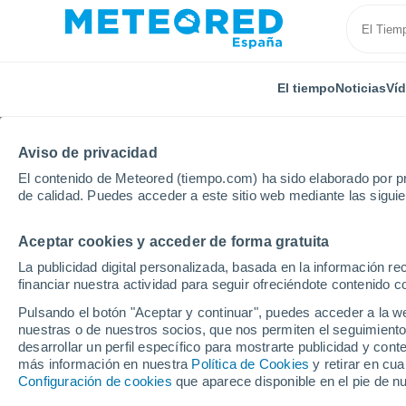
El tiempo
Noticias
Ví
Aviso de privacidad
El contenido de Meteored (tiempo.com) ha sido elaborado por pr
de calidad. Puedes acceder a este sitio web mediante las sigui
Aceptar cookies y acceder de forma gratuita
Inicio
Reino Unido
Este de Inglaterra
Cransford
La publicidad digital personalizada, basada en la información r
financiar nuestra actividad para seguir ofreciéndote contenido c
El Tiempo en Cransfor
Pulsando el botón "Aceptar y continuar", puedes acceder a la w
nuestras o de nuestros socios, que nos permiten el seguimiento
07:23
Domingo
desarrollar un perfil específico para mostrarte publicidad y co
más información en nuestra
Política de Cookies
y retirar en cu
Configuración de cookies
que aparece disponible en el pie de n
Soleado